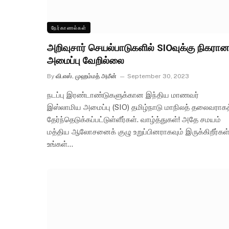
நேர்காணல்கள்
அறிவுசார் செயல்பாடுகளில் SIOவுக்கு நிகரான
அமைப்பு வேறில்லை
By
வி.எஸ். முஹம்மத் அமீன்
September 30, 2023
நடப்பு இரண்டாண்டுகளுக்கான இந்திய மாணவர்
இஸ்லாமிய அமைப்பு (SIO) தமிழ்நாடு மாநிலத் தலைவராகத
தேர்ந்தெடுக்கப்பட்டுள்ளீர்கள். வாழ்த்துகள்! அதே சமயம்
மத்திய ஆலோசனைக் குழு உறுப்பினராகவும் இருக்கிறீர்கள்
உங்கள்…