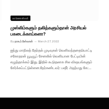
காணொளிகள்
முஸ்லிம்களும் தலித்களும்தான் அரசியல்
பகடைக்காய்களா?
By
நாகூர் ரிஸ்வான்
March 27, 2022
ஐந்து மாநிலத் தேர்தல் முடிவுகள் வெளிவந்ததையொட்டி
சகோதரன் யூடியூப் சேனலில் வெளியான பேட்டியின்
எழுத்தாக்கம் இது. இதில் கூடுதலாக சில விஷயங்களும்
சேர்க்கப்பட்டுள்ளன.நேர்கண்டவர்: பஷீர் அஹ்மது கே:…