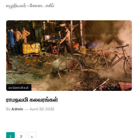
எழுதியவர் – கோடை சலீம்
காணொளிகள்
ராமநவமி கலவரங்கள்
By
Admin
April 22, 2022
Next
1
2