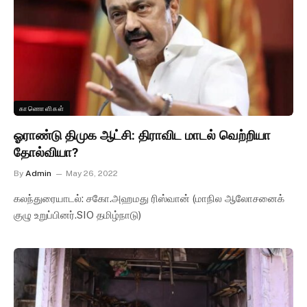
காணொளிகள்
ஓராண்டு திமுக ஆட்சி: திராவிட மாடல் வெற்றியா
தோல்வியா?
By
Admin
May 26, 2022
கலந்துரையாடல்: சகோ.அஹமது ரிஸ்வான் (மாநில ஆலோசனைக்
குழு உறுப்பினர்.SIO தமிழ்நாடு)