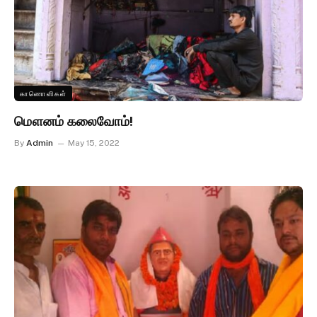
காணொளிகள்
மௌனம் கலைவோம்!
By
Admin
May 15, 2022