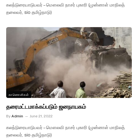
கலந்டுரையாடுபவர் – மௌலவி நாசர் புகாரி (முன்னாள் மாநிலத்
தலைவர், sio தமிழ்நாடு)
காணொளிகள்
தரைமட்டமாக்கப்படும் ஜனநாயகம்
By
Admin
June 21, 2022
கலந்டுரையாடுபவர் – மௌலவி நாசர் புகாரி (முன்னாள் மாநிலத்
தலைவர், sio தமிழ்நாடு)