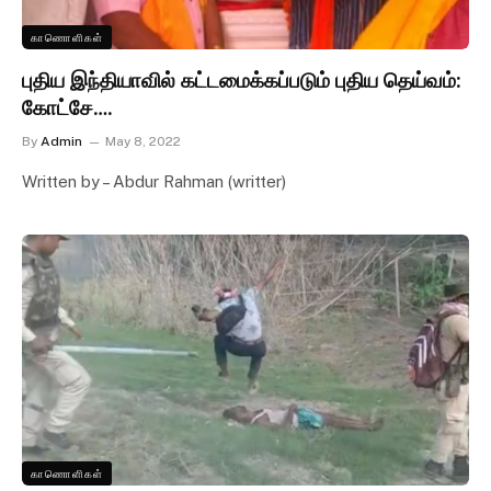
காணொளிகள்
புதிய இந்தியாவில் கட்டமைக்கப்படும் புதிய தெய்வம்:
கோட்சே….
By
Admin
May 8, 2022
Written by – Abdur Rahman (writter)
காணொளிகள்