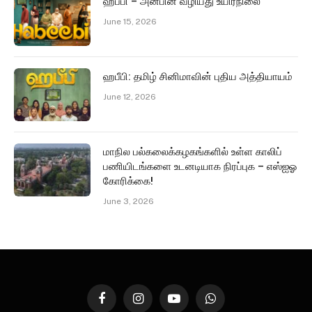
ஹபீபி – அன்பின் வழியது உயிர்நிலை
June 15, 2026
ஹபீபி: தமிழ் சினிமாவின் புதிய அத்தியாயம்
June 12, 2026
மாநில பல்கலைக்கழகங்களில் உள்ள காலிப்
பணியிடங்களை உடனடியாக நிரப்புக – எஸ்ஐஓ
கோரிக்கை!
June 3, 2026
Facebook
Instagram
YouTube
WhatsApp