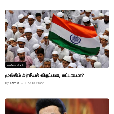
காணொளிகள்
முஸ்லிம் அரசியல் விருப்பமா, கட்டாயமா?
By
Admin
June 10, 2022