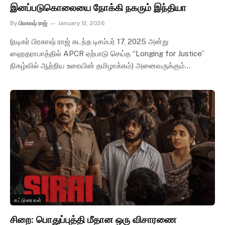
இனப்படுகொலையை நோக்கி நகரும் இந்தியா
By
பிரகாஷ் ராஜ்
January 12, 2026
(நடிகர் பிரகாஷ் ராஜ் கடந்த டிசம்பர் 17, 2025 அன்று
ஹைதராபாத்தில் APCR ஏற்பாடு செய்த “Longing for Justice”
நிகழ்வில் ஆற்றிய உரையின் தமிழாக்கம்) அனைவருக்கும்…
கட்டுரைகள்
சிறை: பொதுப்புத்தி மீதான ஒரு விசாரணை