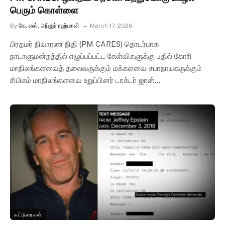
பெரும் கொள்ளை
By
கே. எஸ். அப்துர் ரஹ்மான்
March 17, 2026
பிரதமர் நிவாரண நிதி (PM CARES) தொடர்பாக
நாடாளுமன்றத்தில் எழுப்பப்பட்ட கேள்விகளுக்கு பதில் கோரி
மாநிலங்களவைத் தலைவருக்கும் மக்களவை சபாநாயகருக்கும்
சிபிஎம் மாநிலங்களவை உறுப்பினர் டாக்டர் ஜான்…
கட்டுரைகள்