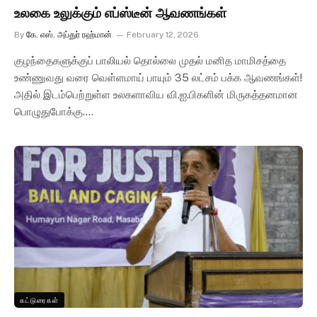
உலகை உலுக்கும் எப்ஸ்டீன் ஆவணங்கள்
By
கே. எஸ். அப்துர் ரஹ்மான்
February 12, 2026
குழந்தைகளுக்குப் பாலியல் தொல்லை முதல் மனித மாமிசத்தை
உண்ணுவது வரை வெள்ளமாய் பாயும் 35 லட்சம் பக்க ஆவணங்கள்!
அதில் இடம்பெற்றுள்ள உலகளாவிய வி.ஐ.பிகளின் மிருகத்தனமான
பொழுதுபோக்கு.…
கட்டுரைகள்