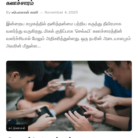
கலாச்சாரம்
By
ஃபௌஸான் காஸி
November 4, 2025
இன்றைய சமூகத்தில் தனித்தன்மை பற்றிய கருத்து தீவிரமாக
வளர்ந்து வருகிறது. மிகக் குறிப்பாக ‘செல்ஃபி’ கலாச்சாரத்தின்
வளர்ச்சியால் மேலும் அதிகரித்துள்ளது. ஒரு நபரின் அடையாளமும்
அவரின் மீதுள்ள…
கட்டுரைகள்