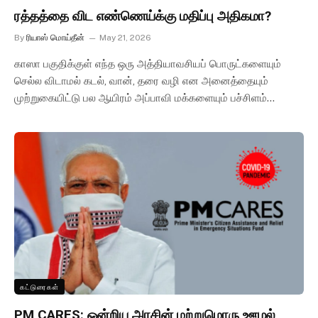
ரத்தத்தை விட எண்ணெய்க்கு மதிப்பு அதிகமா?
By
ரியாஸ் மொய்தீன்
May 21, 2026
காஸா பகுதிக்குள் எந்த ஒரு அத்தியாவசியப் பொருட்களையும்
செல்ல விடாமல் கடல், வான், தரை வழி என அனைத்தையும்
முற்றுகையிட்டு பல ஆயிரம் அப்பாவி மக்களையும் பச்சிளம்…
கட்டுரைகள்
PM CARES: ஒன்றிய அரசின் மற்றுமொரு ஊழல்