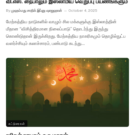
வி.எஸ். நைபாலும் இஸ்லாமிய வெறுப்பு பயணங்களும்
By
முஹம்மது சாதிக் இப்னு ஷாஜஹான்
October 4, 2025
மேற்கத்திய நாடுகளில் வாழும் சில மக்களுக்கு இஸ்லாத்தின்
மீதான “விசித்திரமான நிலைப்பாடு” தொடர்ந்து இருந்து
கொண்டுதான் இருக்கிறது. மேற்கத்திய நாகரிகமும் தொழில்நுட்ப
வளர்ச்சியும் கலாச்சாரம், பண்பாடு கடந்து…
கட்டுரைகள்