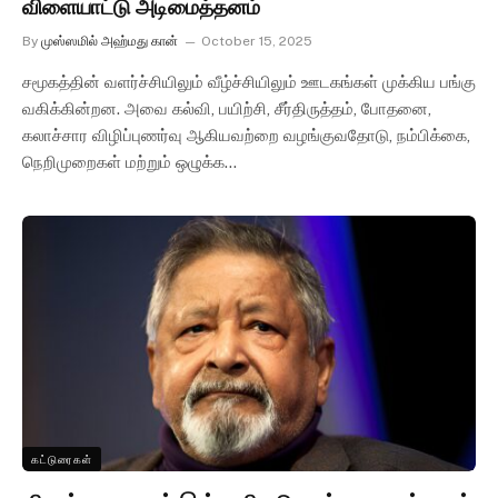
விளையாட்டு அடிமைத்தனம்
By
முஸ்ஸமில் அஹ்மது கான்
October 15, 2025
சமூகத்தின் வளர்ச்சியிலும் வீழ்ச்சியிலும் ஊடகங்கள் முக்கிய பங்கு
வகிக்கின்றன. அவை கல்வி, பயிற்சி, சீர்திருத்தம், போதனை,
கலாச்சார விழிப்புணர்வு ஆகியவற்றை வழங்குவதோடு, நம்பிக்கை,
நெறிமுறைகள் மற்றும் ஒழுக்க…
கட்டுரைகள்