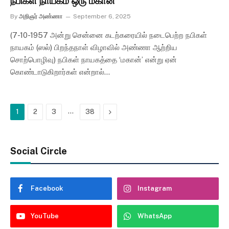
நபிகள் நாயகம் ஒரு மகான்
By
அறிஞர் அண்ணா
September 6, 2025
(7-10-1957 அன்று சென்னை கடற்கரையில் நடைபெற்ற நபிகள்
நாயகம் (ஸல்) பிறந்தநாள் விழாவில் அண்ணா ஆற்றிய
சொற்பொழிவு) நபிகள் நாயகத்தை ‘மகான்’ என்று ஏன்
கொண்டாடுகிறார்கள் என்றால்…
…
Next
1
2
3
38
Social Circle
Facebook
Instagram
YouTube
WhatsApp