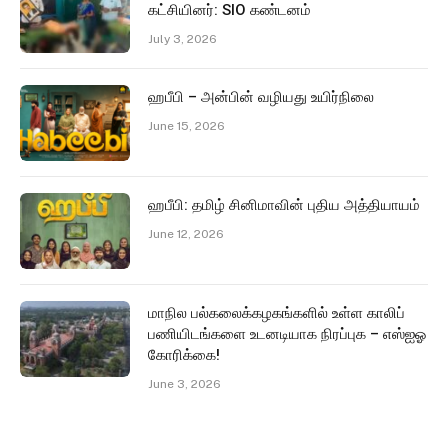
கட்சியினர்: SIO கண்டனம்
July 3, 2026
ஹபீபி – அன்பின் வழியது உயிர்நிலை
June 15, 2026
ஹபீபி: தமிழ் சினிமாவின் புதிய அத்தியாயம்
June 12, 2026
மாநில பல்கலைக்கழகங்களில் உள்ள காலிப்
பணியிடங்களை உடனடியாக நிரப்புக – எஸ்ஐஓ
கோரிக்கை!
June 3, 2026