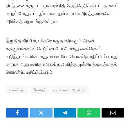
நிபந்தனைக்குட்பட்டதாகவும் நீதி தேர்ந்தெடுக்கப்பட்டதாகவும்
மாறும் போது சட்டபூர்வமான தன்மையில் அடித்தளங்களே
அரிக்கத் தொடங்குகின்றன.
இறுதித் தீர்ப்பில், எந்தவொரு நாகரிகமும் அதன்
கருவூலங்களின் செழிப்பையோ அல்லது எண்ணெய்
வழித்தடங்களின் பாதுகாப்பையோ கொண்டு மதிப்பிடப்படாது;
மாறாக, அது மனித உயிருக்கு அளித்த முக்கியத்துவத்தைக்
கொண்டே மதிப்பிடப்படும்.
ஃபலஸ்தீன்
இஸ்ரேல்
எண்ணெய் அரசியல்
Facebook
Twitter
Telegram
WhatsApp
Email