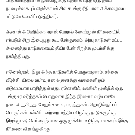
பாதிக்காததனால் இஸ்ரேலுக்கு எதிராக எந்த ஒரு தீவிர
நடவடிக்கையும் எடுக்காமல் சில சடங்கு ரீதியான அக்கறையை
மட்டுமே வெளிப்படுத்தினர்.
ஆனால் அமெரிக்கா-ஈரான் போரால் ஹோர்முஸ் நீரிணையில்
ஏற்படும் சிறு இடையூறு கூட மேற்குலகம், அரபு நாடுகள் உட்பட
அனைத்து நாடுகளையும் தீவிர போர் நிறுத்த முயற்சிக்கு
நகர்த்தியது.
ஏனென்றால், இது அந்த நாடுகளில் பொருளாதாரம், சந்தை
வீழ்ச்சி, விலை உயர்வு என அனைத்து வகைகளிலும்
கடுமையாக பாதித்துள்ளது. ஏனெனில், உலகின் மூன்றில் ஒரு
பங்கு உர வர்த்தகம் பொதுவாக இந்த நீரிணை வழியாகவே
நடைபெறுகிறது. மேலும் உணவு, மருந்துகள், தொழில்நுட்பப்
பொருட்கள் உள்ளிட்டவற்றை மத்திய கிழக்கு நாடுகளுக்கு
இறக்குமதி செய்வதற்கான ஒரு முக்கிய வழித்தடமாகவும் இந்த
நீரிணை விளங்குகிறது.