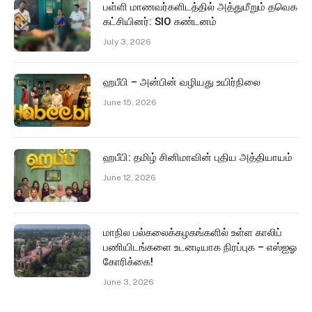
பள்ளி மாணவர்களிடத்தில் அத்துமீறும் தவெக
கட்சியினர்: SIO கண்டனம்
July 3, 2026
ஹபீபி – அன்பின் வழியது உயிர்நிலை
June 15, 2026
ஹபீபி: தமிழ் சினிமாவின் புதிய அத்தியாயம்
June 12, 2026
மாநில பல்கலைக்கழகங்களில் உள்ள காலிப்
பணியிடங்களை உடனடியாக நிரப்புக – எஸ்ஐஓ
கோரிக்கை!
June 3, 2026