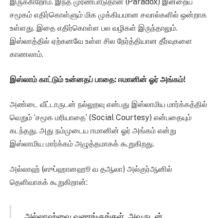
இருக்கிறோம். இந்த முரண்பாடுதான் (Paradox) இன்றைய
சமூகம் எதிர்கொள்ளும் மிக முக்கியமான சவால்களில் ஒன்றாக
உள்ளது. இதை எதிர்கொள்ள பல வழிகள் இருந்தாலும்.
இஸ்லாத்தில் ஏற்கனவே உள்ள சில நேர்த்தியான தீர்வுகளை
காணலாம்.
இஸ்லாம் காட்டும் உன்னதப் பாதை: ஈமானின் ஓர் அங்கம்!
அண்டை வீட்டாருடன் நல்லுறவு என்பது இஸ்லாமிய மார்க்கத்தில்
வெறும் ‘சமூக மரியாதை’ (Social Courtesy) என்பதையும்
கடந்தது. அது நம்முடைய ஈமானின் ஓர் அங்கம் என்று
இஸ்லாமிய மார்க்கம் அழுத்தமாகக் கூறுகிறது.
அல்லாஹ் (ஸுப்ஹானஹூ வ தஆலா) அல்குர்ஆனில்
தெளிவாகக் கூறுகிறான்:
அல்லாஹ்வை வணங்குங்கள், அவருடன்