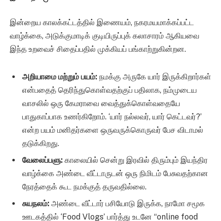
இன்றைய காலக்கட்டத்தில் இணையம், நகரமயமாக்கப்பட்ட
வாழ்க்கை, அடுக்குமாடிக் குடியிருப்புக் கலாசாரம் ஆகியவை
இந்த உறவைச் சிதைப்பதில் முக்கியப் பங்காற்றுகின்றன.
அறியாமை மற்றும் பயம்:
நமக்கு அருகே யார் இருக்கிறார்கள்
என்பதைத் தெரிந்துகொள்வதற்குப் பதிலாக, நம்முடைய
வாசலில் ஒரு கேமராவை வைத்துக்கொள்வதையே
பாதுகாப்பாக உணர்கிறோம். ‘யார் நல்லவர், யார் கெட்டவர்?’
என்ற பயம் மனிதர்களை ஒருவருக்கொருவர் பேச விடாமல்
தடுக்கிறது.
வேலைப்பளு:
காலையில் சென்று இரவில் திரும்பும் இயந்திர
வாழ்க்கை அண்டை வீட்டாருடன் ஒரு நிமிடம் பேசுவதற்கான
நேரத்தைக் கூட நமக்குத் தருவதில்லை.
சுயநலம்:
அண்டை வீட்டார் பசியோடு இருக்க, நாமோ சமூக
ஊடகத்தில் ‘Food Vlogs’ பார்த்து உடனே “online food