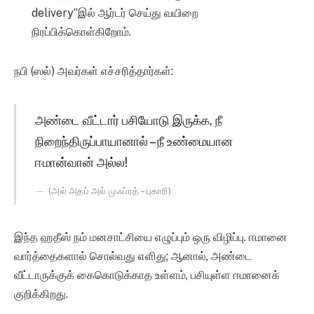
delivery”இல் ஆர்டர் செய்து வயிறை
நிரப்பிக்கொள்கிறோம்.
நபி (ஸல்) அவர்கள் எச்சரித்தார்கள்:
அண்டை வீட்டார் பசியோடு இருக்க, நீ
நிறைந்திருப்பாயானால் – நீ உண்மையான
ஈமான்வான் அல்ல!
(அல் அதப் அல் முஃப்ரத் – புகாரி)
இந்த ஹதீஸ் நம் மனசாட்சியை எழுப்பும் ஒரு விழிப்பு. ஈமானை
வார்த்தைகளால் சொல்வது எளிது; ஆனால், அண்டை
வீட்டாருக்குக் கைகொடுக்காத உள்ளம், பசியுள்ள ஈமானைக்
குறிக்கிறது.