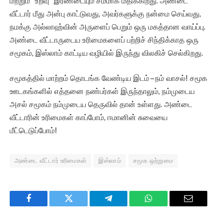
மற்றும் “உறவு” இரண்டையும் சமமாக மதிக்கிறது. அண்டை
வீட்டார் மீது அன்பு காட்டுவது, அவர்களுக்கு நன்மை செய்வது,
நமக்கு அல்லாஹ்வின் அருளைப் பெறும் ஒரு மகத்தான வாய்ப்பு.
அண்டை வீட்டாருடைய உரிமைகளைப் பற்றிச் சிந்திக்காத ஒரு
சமூகம், இஸ்லாம் காட்டிய வழியில் இருந்து விலகிச் செல்கிறது.
சமூகத்தில் மாற்றம் தொடங்க வேண்டிய இடம் – நம் வாசல்! சமூக
ஊடகங்களில் எத்தனை நண்பர்கள் இருந்தாலும், நம்முடைய
அசல் சமூகம் நம்முடைய தெருவில் தான் உள்ளது. அண்டை
வீட்டாரின் உரிமைகள் காப்போம், ஈமானின் சுவையை
மீட்டெடுப்போம்!
அண்டை வீட்டார் உரிமைகள்
இஸ்லாம்
சமூக ஒற்றுமை
Facebook
Twitter
Telegram
WhatsApp
Email