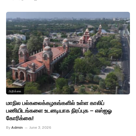
அறிக்கை
மாநில பல்கலைக்கழகங்களில் உள்ள காலிப்
பணியிடங்களை உடனடியாக நிரப்புக – எஸ்ஐஓ
கோரிக்கை!
By
Admin
June 3, 2026