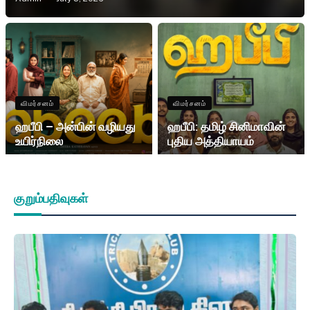
விமர்சனம்
விமர்சனம்
ஹபீபி – அன்பின் வழியது
ஹபீபி: தமிழ் சினிமாவின்
உயிர்நிலை
புதிய அத்தியாயம்
குறும்பதிவுகள்