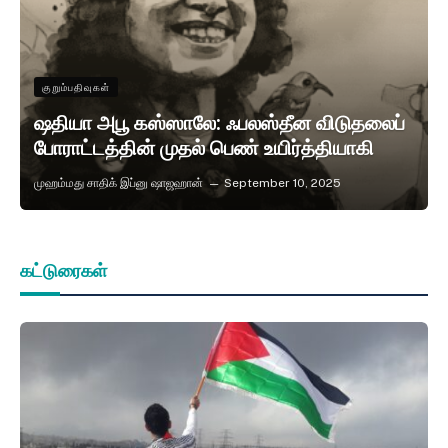
குறும்பதிவுகள்
ஷதியா அபூ கஸ்ஸாலே: ஃபலஸ்தீன விடுதலைப்
போராட்டத்தின் முதல் பெண் உயிர்த்தியாகி
முஹம்மது சாதிக் இப்னு ஷாஜஹான்
September 10, 2025
கட்டுரைகள்