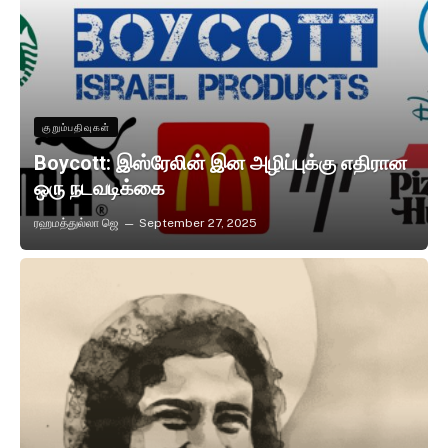
குறும்பதிவுகள்
Boycott: இஸ்ரேலின் இன அழிப்புக்கு எதிரான
ஒரு நடவடிக்கை
ரஹமத்துல்லா ஜெ
September 27, 2025