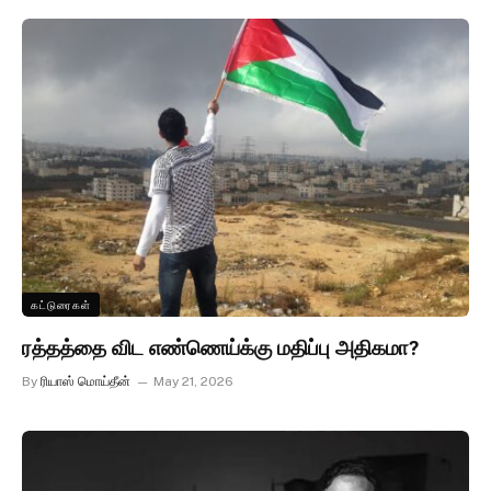
கட்டுரைகள்
ரத்தத்தை விட எண்ணெய்க்கு மதிப்பு அதிகமா?
By
ரியாஸ் மொய்தீன்
May 21, 2026