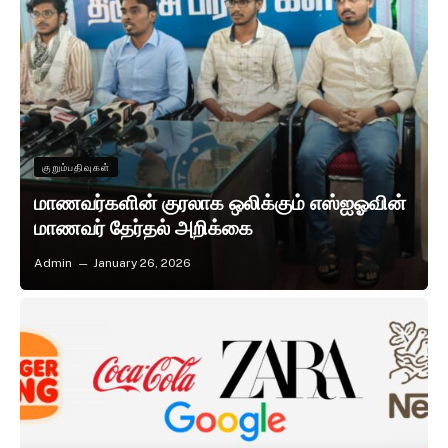
குறும்பதிவுகள்
மாணவர்களின் குரலாக ஒலிக்கும் எஸ்ஐஓவின்
மாணவர் தேர்தல் அறிக்கை
Admin
January 26, 2026