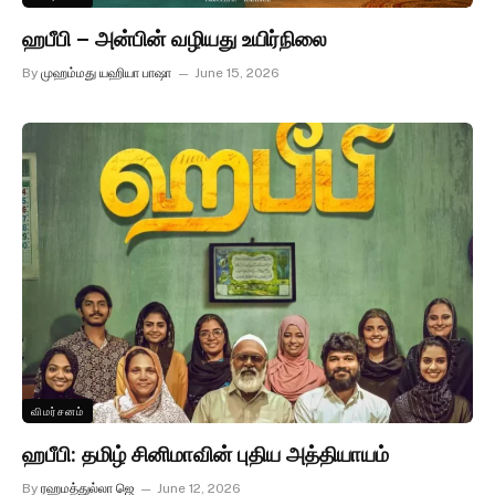
ஹபீபி – அன்பின் வழியது உயிர்நிலை
By
முஹம்மது யஹியா பாஷா
June 15, 2026
விமர்சனம்
ஹபீபி: தமிழ் சினிமாவின் புதிய அத்தியாயம்
By
ரஹமத்துல்லா ஜெ
June 12, 2026