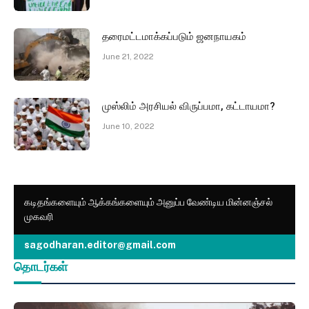
தரைமட்டமாக்கப்படும் ஜனநாயகம்
June 21, 2022
முஸ்லிம் அரசியல் விருப்பமா, கட்டாயமா?
June 10, 2022
கடிதங்களையும் ஆக்கங்களையும் அனுப்ப வேண்டிய மின்னஞ்சல்
முகவரி
sagodharan.editor@gmail.com
தொடர்கள்