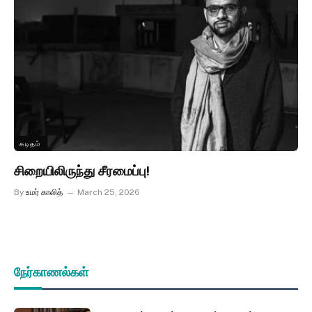
கடிதம்
சிறையிலிருந்து சீரமைப்பு!
By
உமர் காலித்
March 25, 2026
நேர்காணல்கள்