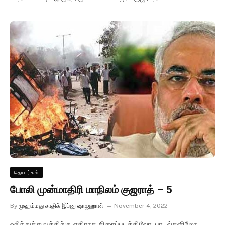
தொடர்கள்
போலி முன்மாதிரி மாநிலம் குஜராத் – 5
By
முஹம்மது சாதிக் இப்னு ஷாஜஹான்
November 4, 2022
ஹிந்துத்துவத்திற்கு எதிராக திரைப்படத்திலோ, பாடல்களிலோ,