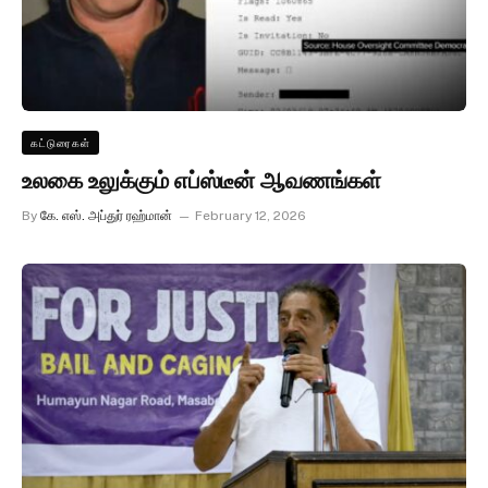
கட்டுரைகள்
உலகை உலுக்கும் எப்ஸ்டீன் ஆவணங்கள்
By
கே. எஸ். அப்துர் ரஹ்மான்
February 12, 2026