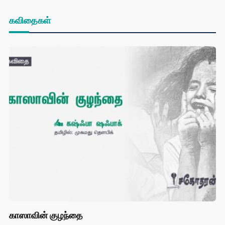
கவிதைகள்
காஸாவின் குழந்தை