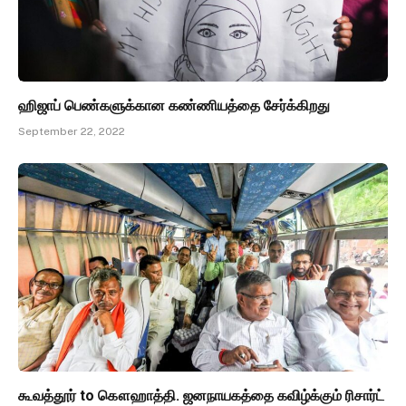
ஹிஜாப் பெண்களுக்கான கண்ணியத்தை சேர்க்கிறது
September 22, 2022
கூவத்தூர் to கௌஹாத்தி. ஜனநாயகத்தை கவிழ்க்கும் ரிசார்ட்