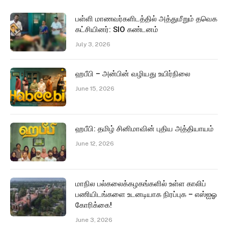
பள்ளி மாணவர்களிடத்தில் அத்துமீறும் தவெக
கட்சியினர்: SIO கண்டனம்
July 3, 2026
ஹபீபி – அன்பின் வழியது உயிர்நிலை
June 15, 2026
ஹபீபி: தமிழ் சினிமாவின் புதிய அத்தியாயம்
June 12, 2026
மாநில பல்கலைக்கழகங்களில் உள்ள காலிப்
பணியிடங்களை உடனடியாக நிரப்புக – எஸ்ஐஓ
கோரிக்கை!
June 3, 2026