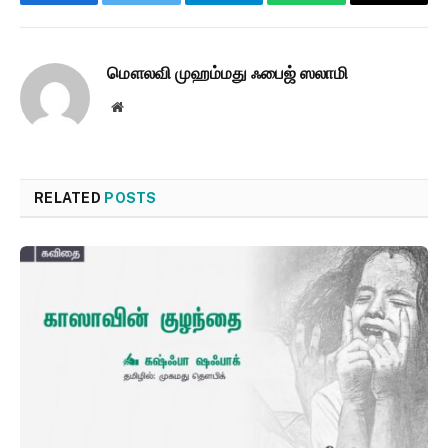
Facebook
Twitter
Telegram
WhatsApp
Email
மௌலவி முஹம்மது ஃபைஜ் ஸலாமி
Website
RELATED
POSTS