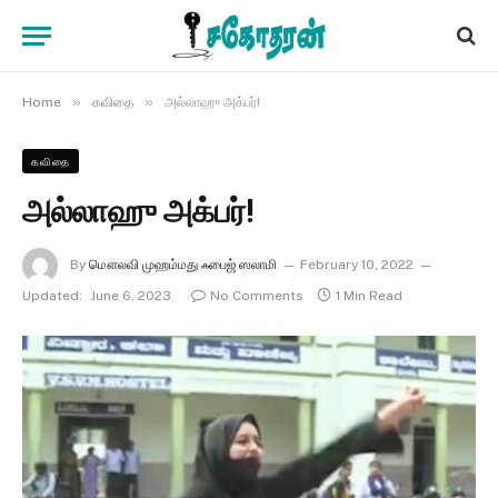
»
»
Home
கவிதை
அல்லாஹு அக்பர்!
கவிதை
அல்லாஹு அக்பர்!
By
மௌலவி முஹம்மது ஃபைஜ் ஸலாமி
February 10, 2022
Updated:
June 6, 2023
No Comments
1 Min Read