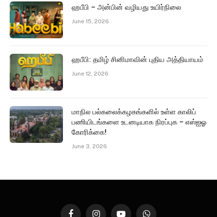
ஹபீபி – அன்பின் வழியது உயிர்நிலை
June 15, 2026
ஹபீபி: தமிழ் சினிமாவின் புதிய அத்தியாயம்
June 12, 2026
மாநில பல்கலைக்கழகங்களில் உள்ள காலிப்
பணியிடங்களை உடனடியாக நிரப்புக – எஸ்ஐஓ
கோரிக்கை!
June 3, 2026