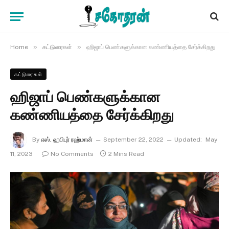
»
»
Home
கட்டுரைகள்
ஹிஜாப் பெண்களுக்கான கண்ணியத்தை சேர்க்கிறது
கட்டுரைகள்
ஹிஜாப் பெண்களுக்கான
கண்ணியத்தை சேர்க்கிறது
By
எஸ். ஹபிபுர் ரஹ்மான்
September 22, 2022
Updated:
May
11, 2023
No Comments
2 Mins Read