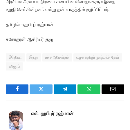
அரசியல் அமைப்பு நிர்ணய சபையின் விவாதங்களும் இதை
உறுதி செய்கின்றன”. என்று தன் வாதத்தில் குறிப்பிட்டார்.
தமிழில் – ஹபிபுர் ரஹ்மான்
சகோதரன் ஆசிரியர் குழு
இந்தியா
இந்து
உச்ச நீதிமன்றம்
வழக்கறிஞர் துஷ்யந்த் தேவ்
ஹிஜாப்
Facebook
Twitter
Telegram
WhatsApp
Email
எஸ். ஹபிபுர் ரஹ்மான்