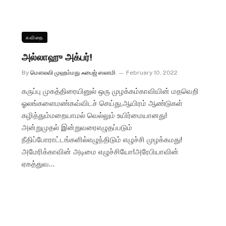
கவிதை
அல்லாஹு அக்பர்!
By
மௌலவி முஹம்மது ஃபைஜ் ஸலாமி
February 10, 2022
கருப்பு முகத்திரையினுல் ஒரு முழக்கம்காவியின் மதவெறி
ஓலங்களைமண்கவ்விடச் செய்து,ஆயிரம் ஆண்டுகள்
கழித்தும்மறையாமல் வெல்லும் உயிர்மையானது!
அன்றுமுதல் இன்றுவரைஎழுதப்படும்
நீதிப்போராட்டங்களில்எழுந்திடும் எழுச்சி முழக்கமது!
அமேரிக்காவின் அடிமை எழுச்சியோ!அரேபியாவின்
ஏகத்துவ…