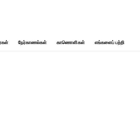
்கள்
நேர்காணல்கள்
காணொளிகள்
எங்களைப் பற்றி