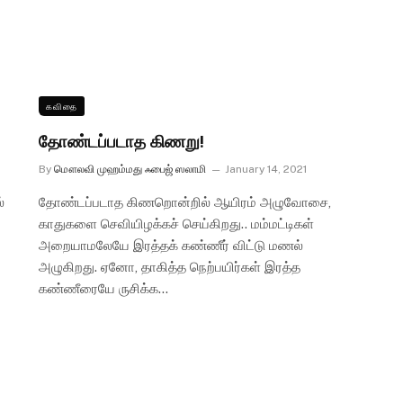
கவிதை
தோண்டப்படாத கிணறு!
By
மௌலவி முஹம்மது ஃபைஜ் ஸலாமி
January 14, 2021
்
தோண்டப்படாத கிணறொன்றில் ஆயிரம் அழுவோசை,
காதுகளை செவியிழக்கச் செய்கிறது.. மம்மட்டிகள்
அறையாமலேயே இரத்தக் கண்ணீர் விட்டு மணல்
அழுகிறது. ஏனோ, தாகித்த நெற்பயிர்கள் இரத்த
கண்ணீரையே ருசிக்க…