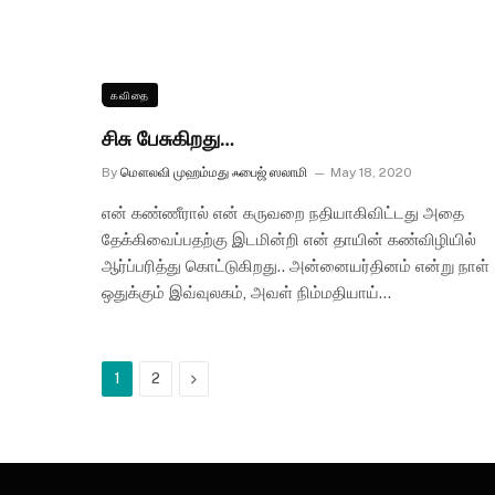
கவிதை
சிசு பேசுகிறது…
By
மௌலவி முஹம்மது ஃபைஜ் ஸலாமி
May 18, 2020
என் கண்ணீரால் என் கருவறை நதியாகிவிட்டது அதை
தேக்கிவைப்பதற்கு இடமின்றி என் தாயின் கண்விழியில்
ஆர்ப்பரித்து கொட்டுகிறது.. அன்னையர்தினம் என்று நாள்
ஒதுக்கும் இவ்வுலகம், அவள் நிம்மதியாய்…
Next
1
2