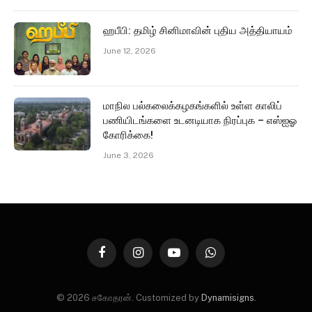
ஹபீபி: தமிழ் சினிமாவின் புதிய அத்தியாயம்
June 12, 2026
மாநில பல்கலைக்கழகங்களில் உள்ள காலிப்
பணியிடங்களை உடனடியாக நிரப்புக – எஸ்ஐஓ
கோரிக்கை!
June 3, 2026
Facebook
Instagram
YouTube
WhatsApp
© 2026 சகோதரன். Customized by
Dynamisigns
.