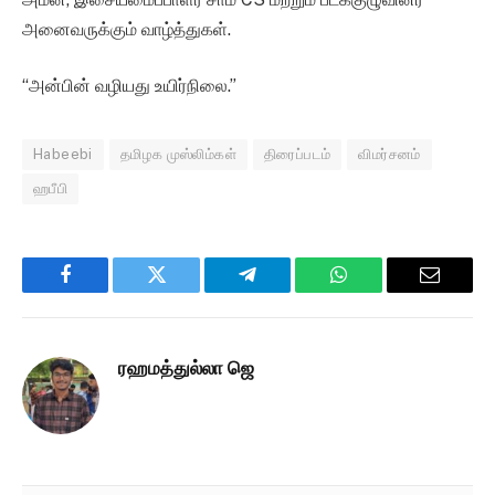
அனைவருக்கும் வாழ்த்துகள்.
“அன்பின் வழியது உயிர்நிலை.”
Habeebi
தமிழக முஸ்லிம்கள்
திரைப்படம்
விமர்சனம்
ஹபீபி
Facebook
Twitter
Telegram
WhatsApp
Email
ரஹமத்துல்லா ஜெ