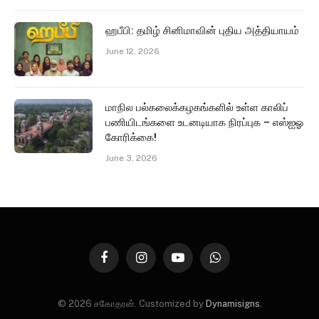
ஹபீபி: தமிழ் சினிமாவின் புதிய அத்தியாயம்
June 12, 2026
மாநில பல்கலைக்கழகங்களில் உள்ள காலிப்
பணியிடங்களை உடனடியாக நிரப்புக – எஸ்ஐஓ
கோரிக்கை!
June 3, 2026
Facebook
Instagram
YouTube
WhatsApp
© 2026 சகோதரன். Customized by
Dynamisigns
.