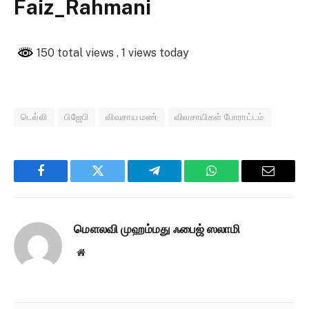
Faiz_Rahmani
150 total views
, 1 views today
டெல்லி
பிஜேபி
விவசாய மண்
விவசாயிகள் போராட்டம்
Facebook
Twitter
Telegram
WhatsApp
Email
மௌலவி முஹம்மது ஃபைஜ் ஸலாமி
Website