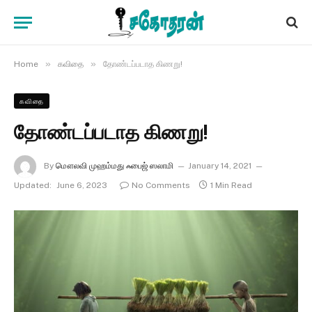
»
»
Home
கவிதை
தோண்டப்படாத கிணறு!
கவிதை
தோண்டப்படாத கிணறு!
By
மௌலவி முஹம்மது ஃபைஜ் ஸலாமி
January 14, 2021
Updated:
June 6, 2023
No Comments
1 Min Read