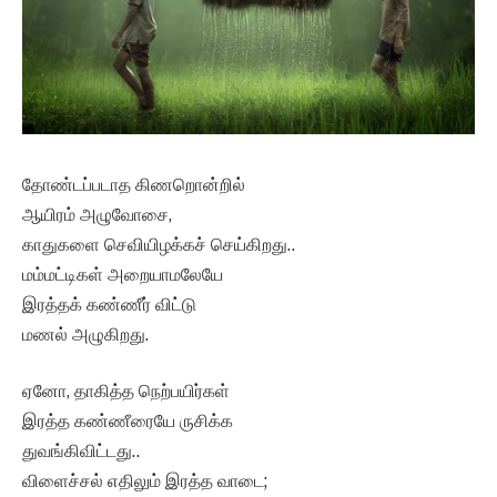
தோண்டப்படாத கிணறொன்றில்
ஆயிரம் அழுவோசை,
காதுகளை செவியிழக்கச் செய்கிறது..
மம்மட்டிகள் அறையாமலேயே
இரத்தக் கண்ணீர் விட்டு
மணல் அழுகிறது.
ஏனோ, தாகித்த நெற்பயிர்கள்
இரத்த கண்ணீரையே ருசிக்க
துவங்கிவிட்டது..
விளைச்சல் எதிலும் இரத்த வாடை;