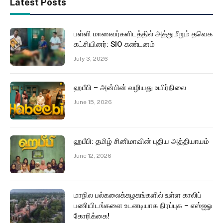
Latest Posts
பள்ளி மாணவர்களிடத்தில் அத்துமீறும் தவெக
கட்சியினர்: SIO கண்டனம்
July 3, 2026
ஹபீபி – அன்பின் வழியது உயிர்நிலை
June 15, 2026
ஹபீபி: தமிழ் சினிமாவின் புதிய அத்தியாயம்
June 12, 2026
மாநில பல்கலைக்கழகங்களில் உள்ள காலிப்
பணியிடங்களை உடனடியாக நிரப்புக – எஸ்ஐஓ
கோரிக்கை!