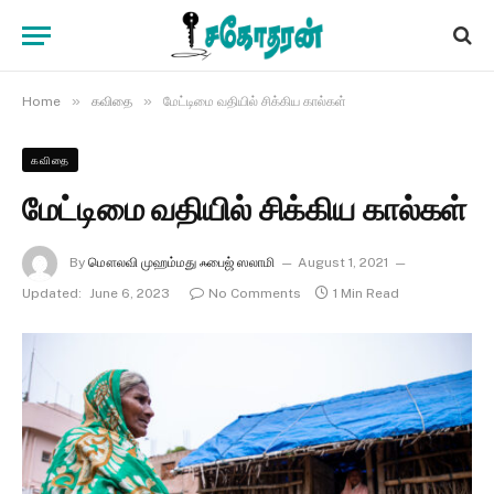
»
»
Home
கவிதை
மேட்டிமை வதியில் சிக்கிய கால்கள்
கவிதை
மேட்டிமை வதியில் சிக்கிய கால்கள்
By
மௌலவி முஹம்மது ஃபைஜ் ஸலாமி
August 1, 2021
Updated:
June 6, 2023
No Comments
1 Min Read