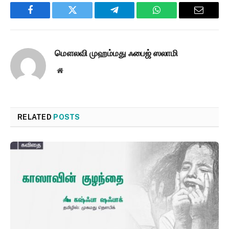
Facebook
Twitter
Telegram
WhatsApp
Email
மௌலவி முஹம்மது ஃபைஜ் ஸலாமி
Website
RELATED
POSTS