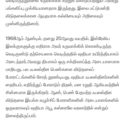
வெடிமருந்துகளை உருவாக்கக் கற்றுக் கொடுப்பதிலும் அவரது
பங்களிப்பு முக்கியமானதாக இருந்தது. இவை மட்டுமன்றி
விடுதலைக்கான ஆயுதமாக கல்வியையும் அறிவையும்
முன்னிருத்தினார்.
1968ஆம் ஆண்டில், தனது 20ஆவது வயதில், இஸ்ரேலிய
இலக்குகளுக்கு எதிராக அவர் உருவாக்கிக் கொண்டிருந்த
வெடிகுண்டு தற்செயலாக வெடித்ததில் ஷதியா உயிர்த்தியாகம்
அடைந்தார்.அவரது தியாகம் ஒரு சக்திவாய்ந்த அடையாளமாக
மாறியது. பல ஃபலஸ்தீன பெண்களை விடுதலைப்
போராட்டங்களில் சேரத் தூண்டியது. ஷதியா ஃபலஸ்தீனர்களின்
தைரியம், எதிர்த்துப் போராடும் திறன், மன உறுதி ஆகியவற்றின்
சின்னமாக இருக்கிறார். ஆண், பெண் பேதமற்ற ஃபலஸ்தீன
விடுதலை இயக்க எழுச்சிப் போராளிகளின் அடையாளங்களில்
ஒருவராகவும் ஷதியா அபூ கஸ்ஸாலே வரலாற்றில் என்றும்
நிலைத்திருப்பார்.