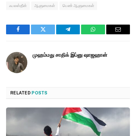
ஃபலஸ்தீன்
ஆளுமைகள்
பெண் ஆளுமைகள்
Facebook
Twitter
Telegram
WhatsApp
Email
முஹம்மது சாதிக் இப்னு ஷாஜஹான்
RELATED
POSTS