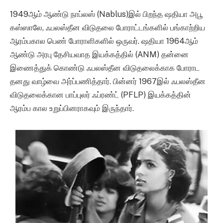
1949ஆம் ஆண்டு நாப்லஸ் (Nablus)இல் பிறந்த ஷதியா அபூ
கஸ்ஸாலே, ஃபலஸ்தீன விடுதலை போராட்டங்களில் பங்காற்றிய
ஆரம்பகால பெண் போராளிகளில் ஒருவர். ஷதியா 1964ஆம்
ஆண்டு அரபு தேசியவாத இயக்கத்தில் (ANM) தன்னை
இணைத்துக் கொண்டு ஃபலஸ்தீன விடுதலைக்காக போராட
தனது வாழ்வை அர்ப்பணித்தார். பின்னர் 1967இல் ஃபலஸ்தீன
விடுதலைக்கான பாப்புலர் ஃப்ரண்ட் (PFLP) இயக்கத்தின்
ஆரம்ப கால உறுப்பினராகவும் இருந்தார்.