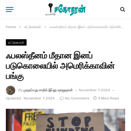
»
»
Home
கட்டுரைகள்
ஃபலஸ்தீனம் மீதான இனப் படுகொலையில் அமெரிக்காவின் பங்கு
கட்டுரைகள்
ஃபலஸ்தீனம் மீதான இனப்
படுகொலையில் அமெரிக்காவின்
பங்கு
By
முஹம்மது சாதிக் இப்னு ஷாஜஹான்
November 7, 2024
Updated:
November 7, 2024
No Comments
3 Mins Read