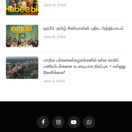
June 15, 2026
ஹபீபி: தமிழ் சினிமாவின் புதிய அத்தியாயம்
June 12, 2026
மாநில பல்கலைக்கழகங்களில் உள்ள காலிப்
பணியிடங்களை உடனடியாக நிரப்புக – எஸ்ஐஓ
கோரிக்கை!
June 3, 2026
Facebook
Instagram
YouTube
WhatsApp