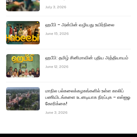
July 3, 2026
ஹபீபி – அன்பின் வழியது உயிர்நிலை
June 15, 2026
ஹபீபி: தமிழ் சினிமாவின் புதிய அத்தியாயம்
June 12, 2026
மாநில பல்கலைக்கழகங்களில் உள்ள காலிப்
பணியிடங்களை உடனடியாக நிரப்புக – எஸ்ஐஓ
கோரிக்கை!
June 3, 2026