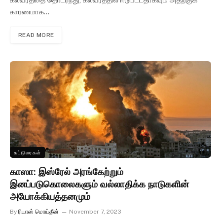
காரணமாக…
READ MORE
கட்டுரைகள்
காஸா: இஸ்ரேல் அரங்கேற்றும்
இனப்படுகொலைகளும் வல்லாதிக்க நாடுகளின்
அயோக்கியத்தனமும்
By
ரியாஸ் மொய்தீன்
November 7, 2023