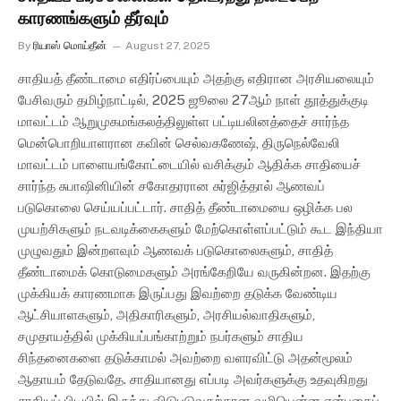
காரணங்களும் தீர்வும்
By
ரியாஸ் மொய்தீன்
August 27, 2025
சாதியத் தீண்டாமை எதிர்ப்பையும் அதற்கு எதிரான அரசியலையும்
பேசிவரும் தமிழ்நாட்டில், 2025 ஜூலை 27ஆம் நாள் தூத்துக்குடி
மாவட்டம் ஆறுமுகமங்கலத்திலுள்ள பட்டியலினத்தைச் சார்ந்த
மென்பொறியாளரான கவின் செல்வகணேஷ், திருநெல்வேலி
மாவட்டம் பாளையங்கோட்டையில் வசிக்கும் ஆதிக்க சாதியைச்
சார்ந்த சுபாஷினியின் சகோதரரான சுர்ஜித்தால் ஆணவப்
படுகொலை செய்யப்பட்டார். சாதித் தீண்டாமையை ஒழிக்க பல
முயற்சிகளும் நடவடிக்கைகளும் மேற்கொள்ளப்பட்டும் கூட இந்தியா
முழுவதும் இன்றளவும் ஆணவக் படுகொலைகளும், சாதித்
தீண்டாமைக் கொடுமைகளும் அரங்கேறியே வருகின்றன. இதற்கு
முக்கியக் காரணமாக இருப்பது இவற்றை தடுக்க வேண்டிய
ஆட்சியாளகளும், அதிகாரிகளும், அரசியல்வாதிகளும்,
சமுதாயத்தில் முக்கியப்பங்காற்றும் நபர்களும் சாதிய
சிந்தனைகளை தடுக்காமல் அவற்றை வளரவிட்டு அதன்மூலம்
ஆதாயம் தேடுவதே. சாதியானது எப்படி அவர்களுக்கு உதவுகிறது
சாதியப் பிடியில் இருந்து விடுபடுவதற்கான வழியென்ன என்பதைப்