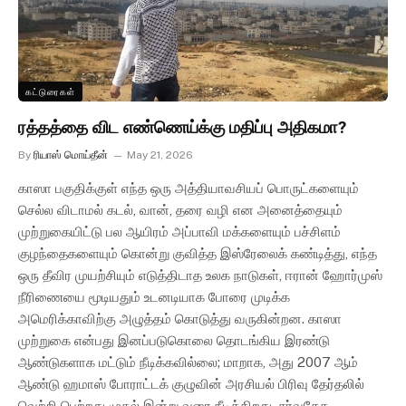
கட்டுரைகள்
ரத்தத்தை விட எண்ணெய்க்கு மதிப்பு அதிகமா?
By
ரியாஸ் மொய்தீன்
May 21, 2026
காஸா பகுதிக்குள் எந்த ஒரு அத்தியாவசியப் பொருட்களையும்
செல்ல விடாமல் கடல், வான், தரை வழி என அனைத்தையும்
முற்றுகையிட்டு பல ஆயிரம் அப்பாவி மக்களையும் பச்சிளம்
குழந்தைகளையும் கொன்று குவித்த இஸ்ரேலைக் கண்டித்து, எந்த
ஒரு தீவிர முயற்சியும் எடுத்திடாத உலக நாடுகள், ஈரான் ஹோர்முஸ்
நீரிணையை மூடியதும் உடனடியாக போரை முடிக்க
அமெரிக்காவிற்கு அழுத்தம் கொடுத்து வருகின்றன. காஸா
முற்றுகை என்பது இனப்படுகொலை தொடங்கிய இரண்டு
ஆண்டுகளாக மட்டும் நீடிக்கவில்லை; மாறாக, அது 2007 ஆம்
ஆண்டு ஹமாஸ் போராட்டக் குழுவின் அரசியல் பிரிவு தேர்தலில்
வெற்றி பெற்றது முதல் இன்று வரை நீடிக்கிறது. சர்வதேச