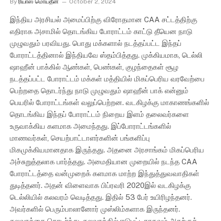
By
ரியாஸ் மொய்தீன்
October 2, 2024
இந்திய அரசியல் அமைப்பிற்கு விரோதமான CAA சட்டத்திற்கு
எதிராக அசாமில் தொடங்கிய போராட்டம் காட்டு தீயென நாடு
முழுவதும் பரவியது. பொது மக்களால் நடத்தப்பட்ட இந்தப்
போராட்டத்தினால் இந்தியவே ஸ்தம்பித்தது. முக்கியமாக, டெல்லி
ஷாஹீன் பாக்கில் ஆண்கள், பெண்கள், குழந்தைகள் சூழ
நடத்தப்பட்ட போராட்டம் மக்கள் மத்தியில் மிகப்பெரிய வரவேற்பை
பெற்றதை தொடர்ந்து நாடு முழுவதும் ஷாஹீன் பாக் என்னும்
பெயரில் போராட்டங்கள் வலுப்பெற்றன. வடகிழக்கு மாகாணங்களில்
தொடங்கிய இந்தப் போராட்டம் நிறைய இளம் தலைவர்களை
உருவாக்கிய களமாக அமைந்தது. இப்போராட்டங்களில்
மாணவர்கள், செயற்பாட்டாளர்களின் பங்களிப்பு
மிகமுக்கியமானதாக இருந்தது. அதனை அரசாங்கம் மிகப்பெரிய
அச்சுறுத்தலாக பார்த்தது. அமைதியான முறையில் நடந்த CAA
போராட்டத்தை வன்முறைக் களமாக மாற்ற இந்துத்துவவாதிகள்
துடித்தனர். அதன் விளைவாக பிப்ரவரி 2020இல் வடகிழக்கு
டெல்லியில் கலவரம் வெடித்தது. இதில் 53 பேர் உயிரிழந்தனர்.
அவர்களில் பெரும்பாலானோர் முஸ்லிம்களாக இருந்தனர்.
கலவரத்தை தொடர்ந்து, கலவரத்தில் ஈடுபட்டதாகவும் அதற்குக்