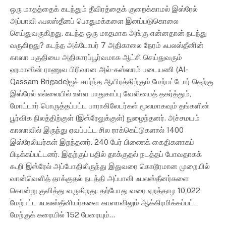
ஒரு மாதத்தைக் கடந்தும் தீவிரத்தைக் குறைக்காமல் இஸ்ரேல்
அப்பாவி ஃபலஸ்தீனப் பொதுமக்களை இனப்படுகொலை
செய்துவருகிறது. கடந்த ஒரு மாதமாக அங்கு என்னதான் நடந்து
வருகிறது? கடந்த அக்டோபர் 7 அதிகாலை நேரம் ஃபலஸ்தீனின்
காஸா பகுதியை அதிகாரப்பூர்வமாக ஆட்சி செய்துவரும்
ஹமாஸின் ராணுவ பிரிவான அல்-கஸ்ஸாம் படையணி (Al-
Qassam Brigade)ஐச் சார்ந்த ஆயிரத்திற்கும் மேற்பட்டோர் தெற்கு
இஸ்ரேல் எல்லையில் உள்ள பாதுகாப்பு வேலியைத் தகர்த்தும்,
மோட்டார் பொருத்தப்பட்ட பாராகிலேடர்கள் மூலமாகவும் தங்களின்
பூர்விக நிலத்திற்குள் (இஸ்ரேலுக்குள்) நுழைந்தனர். அச்சமயம்
காஸாவில் இருந்து ஏவப்பட்ட சில ராக்கெட்டுகளால் 1400
இஸ்ரேலியர்கள் இறந்தனர். 240 பேர் பிணைக் கைதிகளாகப்
பிடிக்கப்பட்டனர். இதற்குப் பதில் தாக்குதல் நடத்தப் போவதாகக்
கூறி இஸ்ரேல் அப்போதிலிருந்து இதுவரை கொடூரமான முறையில்
வான்வெளித் தாக்குதல் நடத்தி அப்பாவி ஃபலஸ்தீனர்களை
கொன்று குவித்து வருகிறது. தற்போது வரை ஏறத்தாழ 10,022
மேற்பட்ட ஃபலஸ்தீனியர்களை காஸாவிலும் ஆக்கிரமிக்கப்பட்ட
மேற்குக் கரையில் 152 பேரையும்…