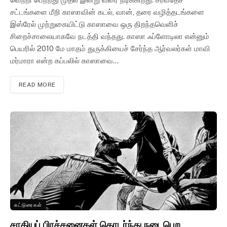
சட்டங்களை மீறி காஸாவின் கடல், வான், தரை வழித்தடங்களை
இஸ்ரேல் முற்றுகையிட்டு காஸாவை ஒரு திறந்தவெளிச்
சிறைச்சாலையாகவே நடத்தி வந்தது. காஸா ஃப்ளோடிலா என்னும்
பெயரில் 2010 மே மாதம் துருக்கியைச் சேர்ந்த ஆர்வலர்கள் மாவி
மர்மாரா என்ற கப்பலில் காஸாவை…
READ MORE
கட்டுரைகள்
சாதியப் பிரச்சனைகள் தொடர்ந்து நடைபெற