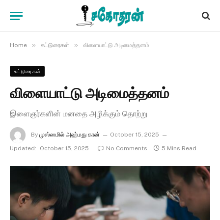
»
»
Home
கட்டுரைகள்
விளையாட்டு அடிமைத்தனம்
கட்டுரைகள்
விளையாட்டு அடிமைத்தனம்
இளைஞர்களின் மனதை அழிக்கும் தொற்று
By
முஸ்ஸமில் அஹ்மது கான்
October 15, 2025
Updated:
October 15, 2025
No Comments
5 Mins Read