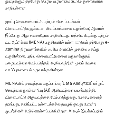
துறைகளும் தற்போது பெரும் வருமானம் ஈட்டும் துறைகளாக
மாறியுள்ளன.
முன்பு தொலைக்காட்சி மற்றும் திரைப்படங்கள்
விளையாட்டுகளுக்கான விளம்பரங்களை வழங்கின; ஆனால்
இப்போது அது தலைகீழாக மாறிவிட்டது. மத்திய கிழக்கு மற்றும்
வட ஆப்ரிக்கா (MENA) பகுதிகளில் உள்ள நாடுகள் தற்போது e-
gaming நிறுவனங்களில் பெரிய அளவில் முதலீடு செய்து
வருகின்றன. புதிய விளையாட்டுகளை உருவாக்குதல்,
பழையவற்றை மேம்படுத்தல் ஆகியவற்றின் மூலம் வேலை
வாய்ப்புகளையும் உருவாக்குகின்றன.
MENAவில் தரவுத்தள பகுப்பாய்வு (Data Analytics) மற்றும்
செயற்கை நுண்ணறிவு (AI) ஆகியவற்றை பயன்படுத்தி,
விளையாட்டு அனுபவத்தை மேம்படுத்துவது, மோசடிகளைத்
தடுப்பது, தனிப்பட்ட உள்ளடக்கத்தைவழங்குவது போன்ற
முயற்சிகள் மேற்கொள்ளப்படுகின்றன. AIஆல் இயக்கப்படும்