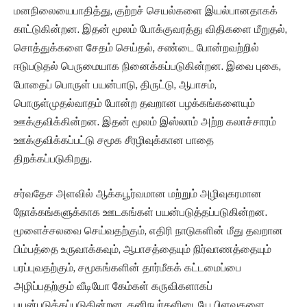
மனநிலையைபாதித்து, குற்றச் செயல்களை இயல்பானதாகக்
காட்டுகின்றன. இதன் மூலம் போக்குவரத்து விதிகளை மீறுதல்,
சொத்துக்களை சேதம் செய்தல், சண்டை போன்றவற்றில்
ஈடுபடுதல் பெருமையாக நினைக்கப்படுகின்றன. இவை புகை,
போதைப் பொருள் பயன்பாடு, திருட்டு, ஆபாசம்,
பொருள்முதல்வாதம் போன்ற தவறான பழக்கங்களையும்
ஊக்குவிக்கின்றன. இதன் மூலம் இஸ்லாம் அற்ற கலாச்சாரம்
ஊக்குவிக்கப்பட்டு சமூக சீரழிவுக்கான பாதை
திறக்கப்படுகிறது.
சர்வதேச அளவில் ஆக்கபூர்வமான மற்றும் அழிவுகரமான
நோக்கங்களுக்காக ஊடகங்கள் பயன்படுத்தப்படுகின்றன.
மூளைச்சலவை செய்வதற்கும், எதிரி நாடுகளின் மீது தவறான
பிம்பத்தை உருவாக்கவும், ஆபாசத்தையும் நிர்வாணத்தையும்
பரப்புவதற்கும், சமூகங்களின் தார்மீகக் கட்டமைப்பை
அழிப்பதற்கும் வீடியோ கேம்கள் கருவிகளாகப்
பயன்படுத்தப்படுகின்றன. தனிநபர்களிடையே பிளவுகளை