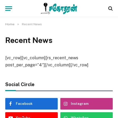
»
Home
Recent News
Recent News
[vc_row][vc_column][rs_recent_news
post_per_page=”4″][/vc_column][/vc_row]
Social Circle
Facebook
Instagram
YouTube
WhatsApp