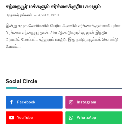
சந்தையூர் மக்களும் சர்ச்சைக்குரிய சுவரும்
By
நாகூர் ரிஸ்வான்
April 5, 2018
இன்று சமூக வெளிகளில் பெரிய அளவில் சர்ச்சைக்குள்ளாகியுள்ள
பிரச்னை சந்தையூர்தான். சில ஆண்டுகளுக்கு முன் இந்திய
அளவில் பேசப்பட்ட உத்தபுரம் மாதிரி இது நாடுமுழுக்கக் கொண்டு
போகப்…
Social Circle
Facebook
Instagram
YouTube
WhatsApp