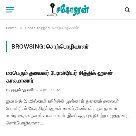
»
Home
Posts Tagged "சொற்பொழிவாளர்"
BROWSING:
சொற்பொழிவாளர்
மாபெரும் தலைவர் பேராசிரியர் சித்திக் ஹசன்
காலமானார்
By
முஹம்மது பஷீர்
April 7, 2021
ஜமாஅத்-இ-இஸ்லாமி ஹிந்தின் முன்னாள் துணைத் தலைவர்
பேராசிரியர் கே.ஏ.சிதீக் ஹசன் சாகிப் அவர்கள் , தனது உடல்
உடல்நலக்குறைவால் காலமானார். இவர் ஒரு புகழ்பெற்ற எழுத்தாளர்,
சொற்பொழிவாளர்,…