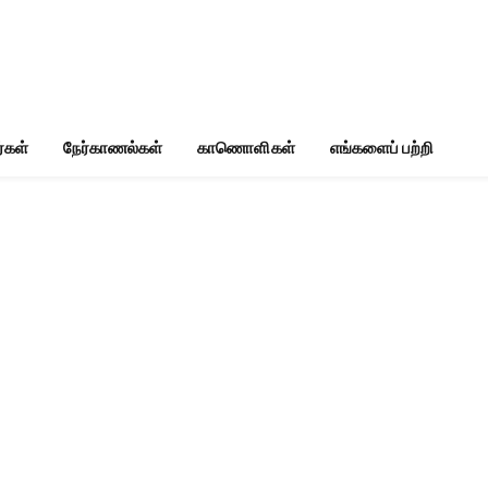
்கள்
நேர்காணல்கள்
காணொளிகள்
எங்களைப் பற்றி