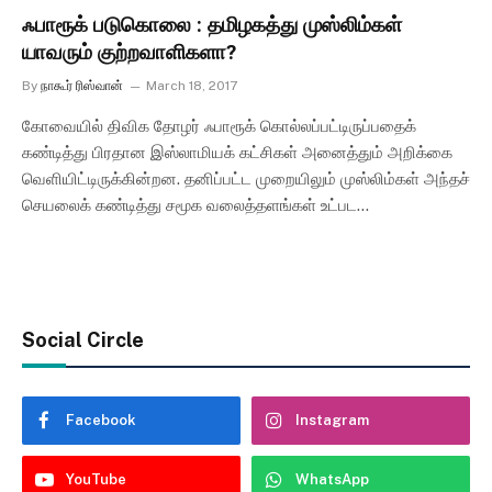
ஃபாரூக் படுகொலை : தமிழகத்து முஸ்லிம்கள்
யாவரும் குற்றவாளிகளா?
By
நாகூர் ரிஸ்வான்
March 18, 2017
கோவையில் திவிக தோழர் ஃபாரூக் கொல்லப்பட்டிருப்பதைக்
கண்டித்து பிரதான இஸ்லாமியக் கட்சிகள் அனைத்தும் அறிக்கை
வெளியிட்டிருக்கின்றன. தனிப்பட்ட முறையிலும் முஸ்லிம்கள் அந்தச்
செயலைக் கண்டித்து சமூக வலைத்தளங்கள் உட்பட…
Social Circle
Facebook
Instagram
YouTube
WhatsApp