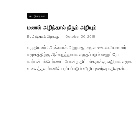
கட்டுரைகள்
மணல் அழிந்தால் நீரும் அழியும்
By
அஷ்ஃபாக் அஹமது
October 30, 2018
எழுதியவர் : அஷ்ஃபாக் அஹமது, சமூக ஊடகவியலாளர்
சமூகத்திற்கு அச்சுறுத்தலாக கருதப்படும் ஹைட்ரோ
கார்பன், ஸ்டெர்லைட் போன்ற திட்டங்களுக்கு எதிராக சமூக
வலைத்தளங்களில் பரப்பப்படும் விழிப்புணர்வு பதிவுகள்…