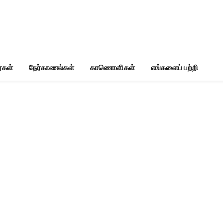
்கள்
நேர்காணல்கள்
காணொளிகள்
எங்களைப் பற்றி