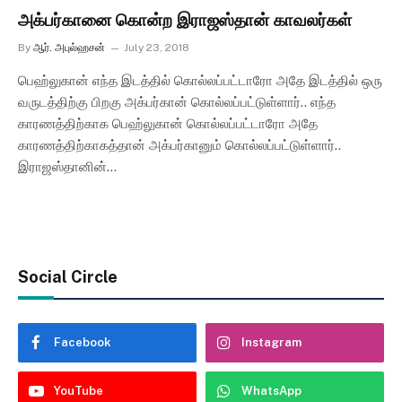
அக்பர்கானை கொன்ற இராஜஸ்தான் காவலர்கள்
By
ஆர். அபுல்ஹசன்
July 23, 2018
பெஹ்லுகான் எந்த இடத்தில் கொல்லப்பட்டாரோ அதே இடத்தில் ஒரு
வருடத்திற்கு பிறகு அக்பர்கான் கொல்லப்பட்டுள்ளார்.. எந்த
காரணத்திற்காக பெஹ்லுகான் கொல்லப்பட்டாரோ அதே
காரணத்திற்காகத்தான் அக்பர்கானும் கொல்லப்பட்டுள்ளார்..
இராஜஸ்தானின்…
Social Circle
Facebook
Instagram
YouTube
WhatsApp