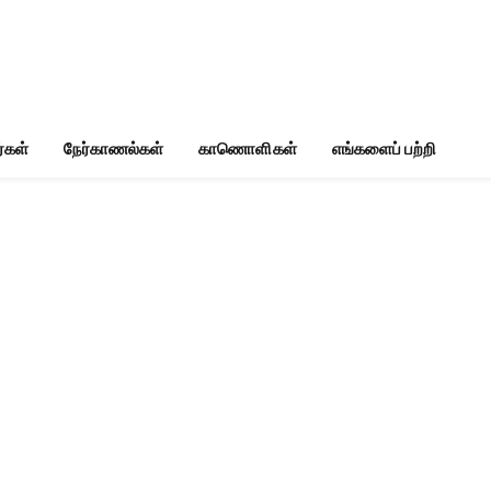
்கள்
நேர்காணல்கள்
காணொளிகள்
எங்களைப் பற்றி