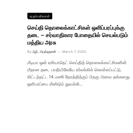
குறும்பதிவுகள்
செய்தி தொலைக்காட்சிகள் ஒளிப்பரப்புக்கு
தடை – சர்வாதிகார போதையில் செயல்படும்
மத்திய அரசு
By
ஆர். அபுல்ஹசன்
March 7, 2020
மீடியா ஒன் ஏசியாநெட் செய்தித் தொலைக்காட்சிகளின்
மீதான தடை பாதியிலேயே விலக்கிக் கொள்ளப்பட்டு,
கிட்டத்தட்ட 14 மணி நேரத்திற்குப் பிறகு அவை தங்களது
ஒளிபரப்பை மீண்டும் துவக்கி…