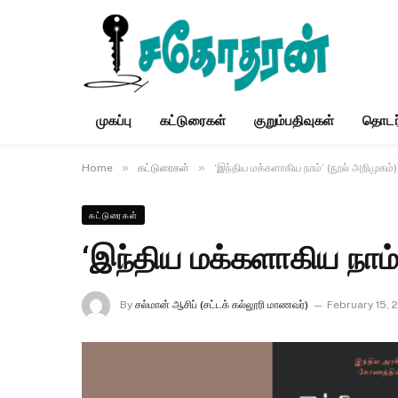
முகப்பு
கட்டுரைகள்
குறும்பதிவுகள்
தொடர
»
»
Home
கட்டுரைகள்
‘இந்திய மக்களாகிய நாம்’ (நூல் அறிமுகம்)
கட்டுரைகள்
‘இந்திய மக்களாகிய நாம்
By
சல்மான் ஆசிப் (சட்டக் கல்லூரி மாணவர்)
February 15, 