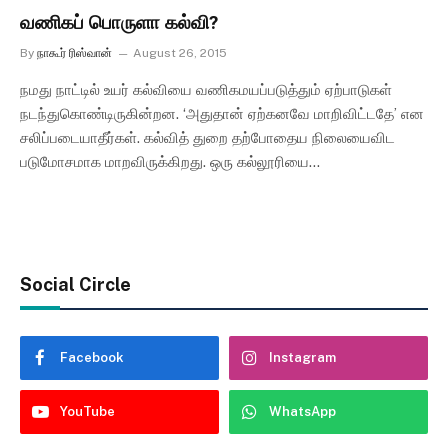
வணிகப் பொருளா கல்வி?
By
நாகூர் ரிஸ்வான்
August 26, 2015
நமது நாட்டில் உயர் கல்வியை வணிகமயப்படுத்தும் ஏற்பாடுகள்
நடந்துகொண்டிருகின்றன. ‘அதுதான் ஏற்கனவே மாறிவிட்டதே’ என
சலிப்படையாதீர்கள். கல்வித் துறை தற்போதைய நிலையைவிட
படுமோசமாக மாறவிருக்கிறது. ஒரு கல்லூரியை…
Social Circle
Facebook
Instagram
YouTube
WhatsApp