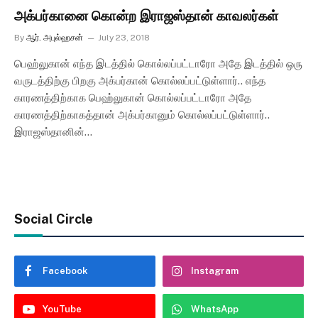
அக்பர்கானை கொன்ற இராஜஸ்தான் காவலர்கள்
By
ஆர். அபுல்ஹசன்
July 23, 2018
பெஹ்லுகான் எந்த இடத்தில் கொல்லப்பட்டாரோ அதே இடத்தில் ஒரு
வருடத்திற்கு பிறகு அக்பர்கான் கொல்லப்பட்டுள்ளார்.. எந்த
காரணத்திற்காக பெஹ்லுகான் கொல்லப்பட்டாரோ அதே
காரணத்திற்காகத்தான் அக்பர்கானும் கொல்லப்பட்டுள்ளார்..
இராஜஸ்தானின்…
Social Circle
Facebook
Instagram
YouTube
WhatsApp