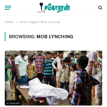
»
Home
Posts Tagged "Mob lynching"
BROWSING:
MOB LYNCHING
கட்டுரைகள்