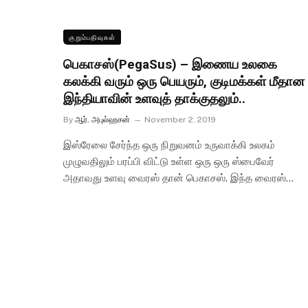
குறும்பதிவுகள்
பெகாசஸ்(PegaSus) – இணைய உலகை
கலக்கி வரும் ஒரு பெயரும், குடிமக்கள் மீதான
இந்தியாவின் உளவுத் தாக்குதலும்..
By
ஆர். அபுல்ஹசன்
November 2, 2019
இஸ்ரேலை சேர்ந்த ஒரு நிறுவனம் உருவாக்கி உலகம்
முழுவதிலும் பரப்பி விட்டு உள்ள ஒரு ஒரு ஸ்பைவேர்
அதாவது உளவு வைரஸ் தான் பெகாசஸ். இந்த வைரஸ்…