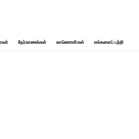
்கள்
நேர்காணல்கள்
காணொளிகள்
எங்களைப் பற்றி