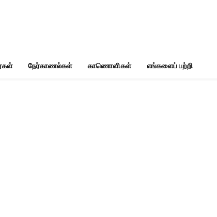
்கள்
நேர்காணல்கள்
காணொளிகள்
எங்களைப் பற்றி