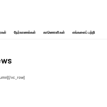
்கள்
நேர்காணல்கள்
காணொளிகள்
எங்களைப் பற்றி
ews
lumn][/vc_row]