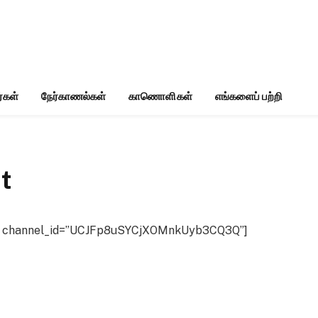
்கள்
நேர்காணல்கள்
காணொளிகள்
எங்களைப் பற்றி
t
ist channel_id=”UCJFp8uSYCjXOMnkUyb3CQ3Q”]