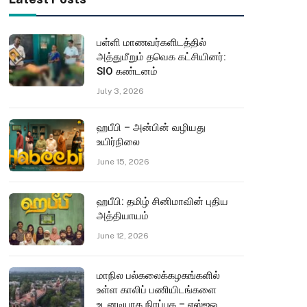
பள்ளி மாணவர்களிடத்தில்
அத்துமீறும் தவெக கட்சியினர்:
SIO கண்டனம்
July 3, 2026
ஹபீபி – அன்பின் வழியது
உயிர்நிலை
June 15, 2026
ஹபீபி: தமிழ் சினிமாவின் புதிய
அத்தியாயம்
June 12, 2026
மாநில பல்கலைக்கழகங்களில்
உள்ள காலிப் பணியிடங்களை
உடனடியாக நிரப்புக – எஸ்ஐஓ