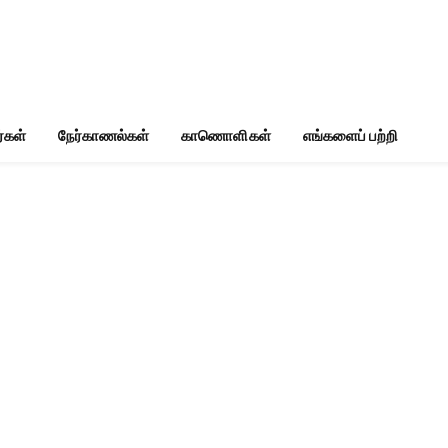
்கள்
நேர்காணல்கள்
காணொளிகள்
எங்களைப் பற்றி