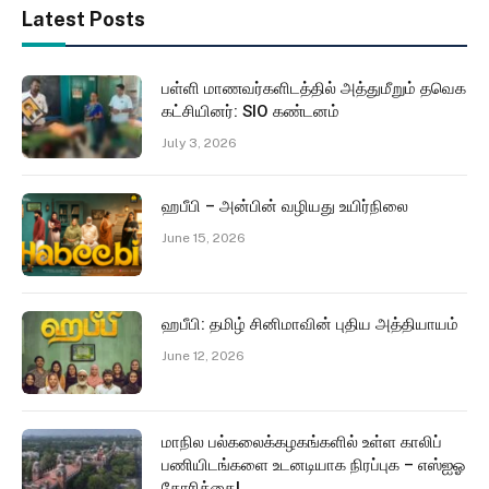
Latest Posts
பள்ளி மாணவர்களிடத்தில் அத்துமீறும் தவெக
கட்சியினர்: SIO கண்டனம்
July 3, 2026
ஹபீபி – அன்பின் வழியது உயிர்நிலை
June 15, 2026
ஹபீபி: தமிழ் சினிமாவின் புதிய அத்தியாயம்
June 12, 2026
மாநில பல்கலைக்கழகங்களில் உள்ள காலிப்
பணியிடங்களை உடனடியாக நிரப்புக – எஸ்ஐஓ
கோரிக்கை!