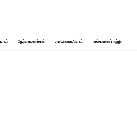
்கள்
நேர்காணல்கள்
காணொளிகள்
எங்களைப் பற்றி