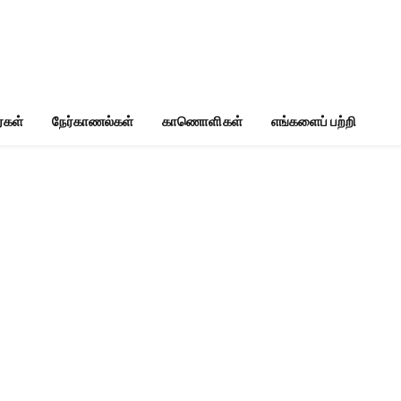
்கள்
நேர்காணல்கள்
காணொளிகள்
எங்களைப் பற்றி