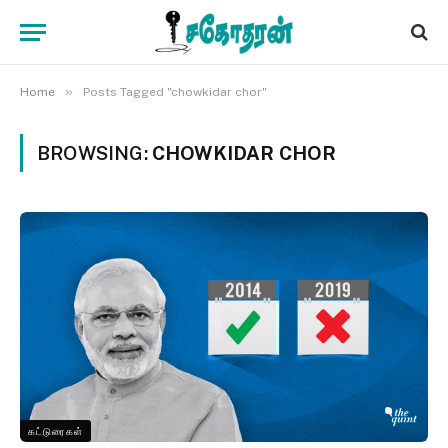
»
Home
Posts Tagged "chowkidar chor"
BROWSING:
CHOWKIDAR CHOR
கட்டுரைகள்