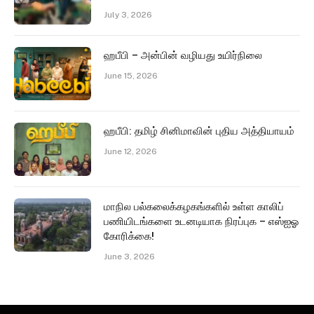
July 3, 2026
ஹபீபி – அன்பின் வழியது உயிர்நிலை
June 15, 2026
ஹபீபி: தமிழ் சினிமாவின் புதிய அத்தியாயம்
June 12, 2026
மாநில பல்கலைக்கழகங்களில் உள்ள காலிப்
பணியிடங்களை உடனடியாக நிரப்புக – எஸ்ஐஓ
கோரிக்கை!
June 3, 2026