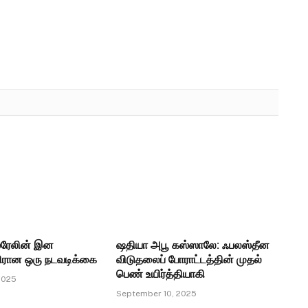
்ரேலின் இன
ஷதியா அபூ கஸ்ஸாலே: ஃபலஸ்தீன
எதிரான ஒரு நடவடிக்கை
விடுதலைப் போராட்டத்தின் முதல்
பெண் உயிர்த்தியாகி
2025
September 10, 2025