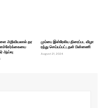
களை அறிவியலால் தர
மும்பை இஸ்ரேலிய திரைப்பட விழா
னச்சேர்க்கையை
ரத்து செய்யப்பட்டதன் பின்னணி
ர் ஆய்வு
August 21, 2024
4