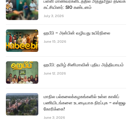
பள்ளி மாணவர்களிடத்தில் அத்துமீறும் தவெக
கட்சியினர்: SIO கண்டனம்
July 3, 2026
ஹபீபி – அன்பின் வழியது உயிர்நிலை
June 15, 2026
ஹபீபி: தமிழ் சினிமாவின் புதிய அத்தியாயம்
June 12, 2026
மாநில பல்கலைக்கழகங்களில் உள்ள காலிப்
பணியிடங்களை உடனடியாக நிரப்புக – எஸ்ஐஓ
கோரிக்கை!
June 3, 2026