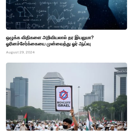
ஒழுக்க விதிகளை அறிவியலால் தர இயலுமா?
ஓரினச்சேர்க்கையை முன்வைத்து ஓர் ஆய்வு
August 29, 2024