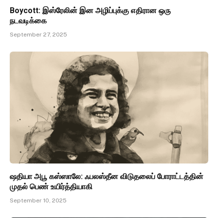
Boycott: இஸ்ரேலின் இன அழிப்புக்கு எதிரான ஒரு
நடவடிக்கை
September 27, 2025
ஷதியா அபூ கஸ்ஸாலே: ஃபலஸ்தீன விடுதலைப் போராட்டத்தின்
முதல் பெண் உயிர்த்தியாகி
September 10, 2025