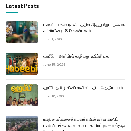
Latest Posts
பள்ளி மாணவர்களிடத்தில் அத்துமீறும் தவெக
கட்சியினர்: SIO கண்டனம்
July 3, 2026
ஹபீபி – அன்பின் வழியது உயிர்நிலை
June 15, 2026
ஹபீபி: தமிழ் சினிமாவின் புதிய அத்தியாயம்
June 12, 2026
மாநில பல்கலைக்கழகங்களில் உள்ள காலிப்
பணியிடங்களை உடனடியாக நிரப்புக – எஸ்ஐஓ