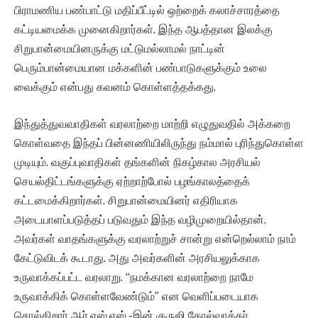
பிராமணிய பண்பாட்டு மதிப்பீட்டில் ஒற்றைக் கலாச்சாரத்தை
கட்டியமைக்க முனைகிறார்கள். இந்த ஆபத்தான இலக்கு
சிறுபான்மையினருக்கு மட்டுமல்லாமல் நாட்டின்
பெரும்பான்மையான மக்களின் பண்பாடுகளுக்கும் உலை
வைக்கும் என்பது கவனம் கொள்ளத்தக்கது.
இந்துத்துவவாதிகள் வரலாற்றை மாற்றி எழுதுவதில் அக்கறை
கொள்வதை இந்தப் பின்னணியிலிருந்து நம்மால் புரிந்துகொள்ள
முடியும். வகுப்புவாதிகள் தங்களின் நிகழ்கால அரசியல்
செயல்திட்டங்களுக்கு ஏற்றாற்போல் பழங்காலத்தைக்
கட்டமைக்கிறார்கள். சிறுபான்மையினர் எதிரியாக
அடையாளப்படுத்தப் படுவதும் இந்த வழிமுறையில்தான்.
அவர்கள் வாதங்களுக்கு வரலாற்றுச் சான்று என்றெல்லாம் நாம்
கேட்டுவிடக் கூடாது. அது அவர்களின் அரசியலுக்காக
உருவாக்கப்பட்ட வரலாறு. “நமக்கான வரலாற்றை நாமே
உருவாக்கிக் கொள்ளவேண்டும்” என வெளிப்படையாக
சொல்கிறார் ஆர்.எஸ்.எஸ்.-இன் குருஜி கோல்வாக்கர்.