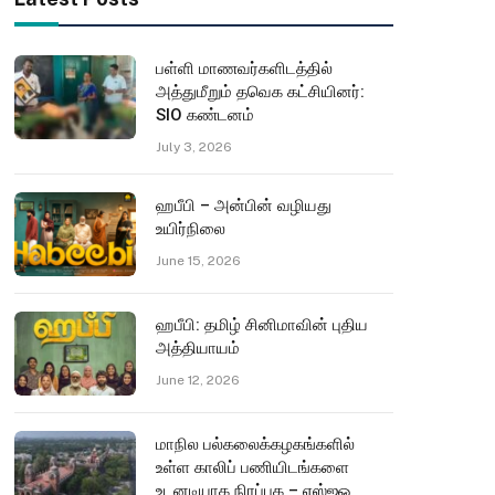
பள்ளி மாணவர்களிடத்தில்
அத்துமீறும் தவெக கட்சியினர்:
SIO கண்டனம்
July 3, 2026
ஹபீபி – அன்பின் வழியது
உயிர்நிலை
June 15, 2026
ஹபீபி: தமிழ் சினிமாவின் புதிய
அத்தியாயம்
June 12, 2026
மாநில பல்கலைக்கழகங்களில்
உள்ள காலிப் பணியிடங்களை
உடனடியாக நிரப்புக – எஸ்ஐஓ