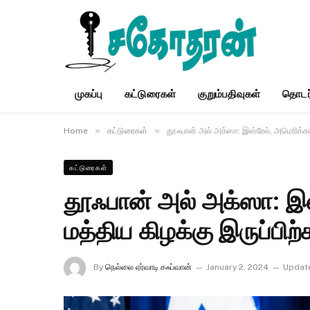
முகப்பு
கட்டுரைகள்
குறும்பதிவுகள்
தொடர
»
»
Home
கட்டுரைகள்
தூஃபான் அல் அக்ஸா: இஸ்ரேல், அமெரிக்காவ
கட்டுரைகள்
தூஃபான் அல் அக்ஸா: இஸ
மத்திய கிழக்கு இருப்பிற
By
நெல்லை ஏர்வாடி சஃப்வான்
January 2, 2024
Updat