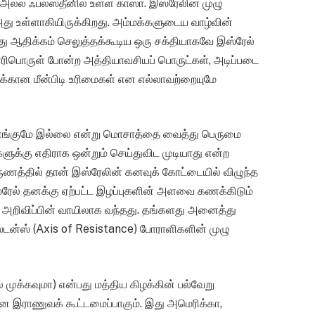
ு அல்ல ஃபலஸ்தீனில் உள்ள காஸா. இஸ்ரேலின் முழு
அது உள்ளாகியிருக்கிறது. அம்மக்களுடைய வாழ்வின்
து ஆதிக்கம் செலுத்தக்கூடிய ஒரு சக்தியாகவே இஸ்ரேல்
, எரிபொருள் போன்ற அத்தியாவசியப் பொருட்கள், அடிப்படை
க்கான மீன்பிடி உரிமைகள் என எல்லாவற்றையுமே
் எங்குமே இல்லை என்று மொசாத்தை வைத்து பெருமை
ுக்கு எதிராக ஒன்றும் செய்துவிட முடியாது என்ற
ுணத்தில் தான் இஸ்ரேலின் கனவுக் கோட்டையில் விழுந்த
்ரேல் தனக்கு ஏற்பட்ட இழப்புகளின் அளவை கணக்கிடும்
் அறிவிப்பின் வாயிலாக வந்தது. தங்களது அனைத்து
்டன்ஸ் (Axis of Resistance) போராளிகளின் முழு
் முக்கவுமா) என்பது மத்திய கிழக்கின் பல்வேறு
ான இராணுவக் கூட்டமைப்பாகும். இது அமெரிக்கா,