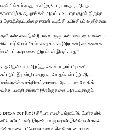
ன்னணியில் உள்ள ஹமாஸிற்கு பொருளாதார, ஆயுத
 காஸாவிற்கு ஆயுதங்கள் அனுப்பமுடியாத சூழல் இருந்த
ொழில்நுட்பத்தை ஈரான் வழங்கி பயிற்சியும் அளித்தது.
டைய உதவி எவ்வளவு இன்றியமையாதது என்பதை ஹமாஸுடைய
் பார்ப்போம். “எங்களது உம்மத் (அரபுகள்) எங்களைக்
ங்களிடம் ஏவுகணை திறன்கள் இருக்காது.”
்கைத் தெளிவாக அறிந்து கொள்ள நாம் பிராக்சி
க்கப்படும் இரண்டு மறைமுக மோதல்கள் பற்றி ஆராய
ு வல்லாதிக்க சக்திகள் தாங்கள் நேரடியாக மோதிக்
வைத்து மோதி தங்கள் இலக்குகளை அடைவதாகும்.
proxy conflict) சிரியா, எமன் உள்நாட்டுப் போர்களில்
ில் ஈடுபட்டனர். இரண்டாவது ஈரான்-இஸ்ரேல் மோதல்
்தீனில் தலையிடுவதன் மூலம் இஸ்ரேலுடன் ஈரான்