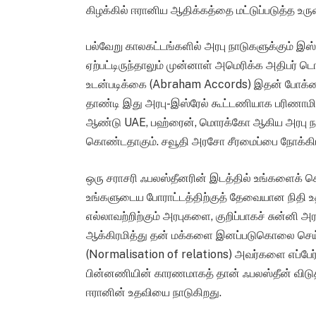
கிழக்கில் ஈரானிய ஆதிக்கத்தை மட்டுப்படுத்த உருவ
பல்வேறு காலகட்டங்களில் அரபு நாடுகளுக்கும் இஸ்
ஏற்பட்டிருந்தாலும் முன்னாள் அமெரிக்க அதிபர் ட
உடன்படிக்கை (Abraham Accords) இதன் போக்கை
தாண்டி இது அரபு-இஸ்ரேல் கூட்டணியாக பரிணாமி
ஆண்டு UAE, பஹ்ரைன், மொரக்கோ ஆகிய அரபு நா
கொண்டதாகும். சவூதி அரசோ சீரமைப்பை நோக்கிய 
ஒரு சராசரி ஃபலஸ்தீனரின் இடத்தில் உங்களைக் க
உங்களுடைய போராட்டத்திற்குத் தேவையான நிதி உத
எல்லாவற்றிற்கும் அரபுகளை, குறிப்பாகச் சுன்னி
ஆக்கிரமித்து தன் மக்களை இனப்படுகொலை செய்ய
(Normalisation of relations) அவர்களை எப்பேர்ப்
பின்னணியின் காரணமாகத் தான் ஃபலஸ்தீன் விடுத
ஈரானின் உதவியை நாடுகிறது.