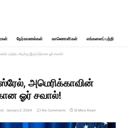
்கள்
நேர்காணல்கள்
காணொளிகள்
எங்களைப் பற்றி
ின் மத்திய கிழக்கு இருப்பிற்கான ஓர் சவால்!
்ரேல், அமெரிக்காவின்
்கான ஓர் சவால்!
ed:
January 2, 2024
No Comments
12 Mins Read