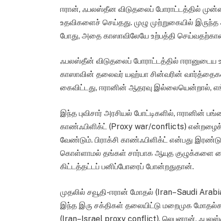
ஈரான், ஃபலஸ்தீன விடுதலைப் போராட்டத்தில் மு
உதவிகளைச் செய்தது. முழு முற்றுகையில் இருந்த
போது, அதை காஸாவிலேயே உற்பத்தி செய்வதற்கான த
ஃபலஸ்தீன் விடுதலைப் போராட்டத்தில் ஈரானு
காஸாவின் தலைவர் யஹ்யா சின்வரின் வார்த்தைகளில
கைவிட்டது, ஈரானின் ஆதரவு இல்லையென்றால், எ
இந்த புவிசார் அரசியல் போட்டிகளில், ஈரானின் பங
காண்ஃபிளிக்ட் (Proxy war/conflicts) என்றழை
வேண்டும். பிராக்சி காண்ஃபிளிக்ட் என்பது இரண்ட
கொள்ளாமல் தங்கள் சார்பாக ஆயுத குழுக்களை 
கிட்டத்தட்டப் பனிப்போரைப் போன்றதுதான்.
முதலில் சவூதி-ஈரான் மோதல் (Iran–Saudi Arabia 
இந்த இரு சக்திகள் தலையிட்டு மறைமுக மோதல்கள
(Iran–Israel proxy conflict). லெபனான், ஃபலஸ