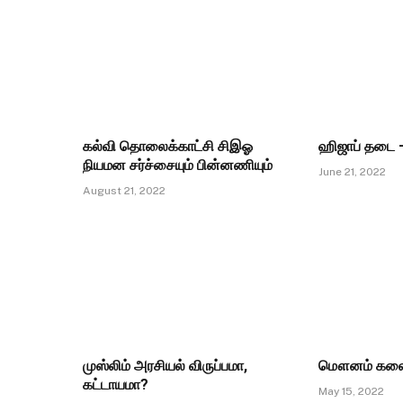
கல்வி தொலைக்காட்சி சிஇஓ
ஹிஜாப் தடை 
நியமன சர்ச்சையும் பின்னணியும்
June 21, 2022
August 21, 2022
முஸ்லிம் அரசியல் விருப்பமா,
மௌனம் கலை
கட்டாயமா?
May 15, 2022