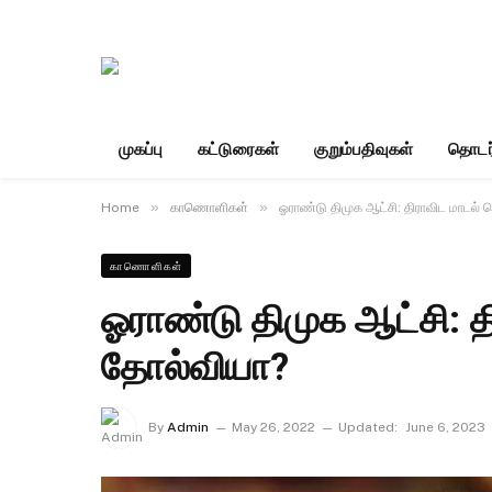
முகப்பு
கட்டுரைகள்
குறும்பதிவுகள்
தொடர
»
»
Home
காணொளிகள்
ஓராண்டு திமுக ஆட்சி: திராவிட மாடல் 
காணொளிகள்
ஓராண்டு திமுக ஆட்சி: த
தோல்வியா?
By
Admin
May 26, 2022
Updated:
June 6, 2023