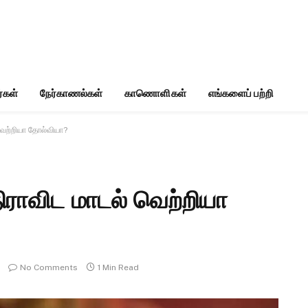
்கள்
நேர்காணல்கள்
காணொளிகள்
எங்களைப் பற்றி
வெற்றியா தோல்வியா?
ிராவிட மாடல் வெற்றியா
No Comments
1 Min Read