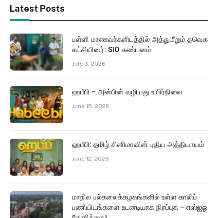
Latest Posts
பள்ளி மாணவர்களிடத்தில் அத்துமீறும் தவெக
கட்சியினர்: SIO கண்டனம்
July 3, 2026
ஹபீபி – அன்பின் வழியது உயிர்நிலை
June 15, 2026
ஹபீபி: தமிழ் சினிமாவின் புதிய அத்தியாயம்
June 12, 2026
மாநில பல்கலைக்கழகங்களில் உள்ள காலிப்
பணியிடங்களை உடனடியாக நிரப்புக – எஸ்ஐஓ
கோரிக்கை!