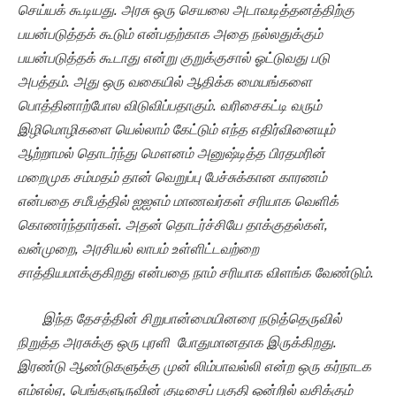
செய்யக் கூடியது. அரசு ஒரு செயலை அடாவடித்தனத்திற்கு
பயன்படுத்தக் கூடும் என்பதற்காக அதை நல்லதுக்கும்
பயன்படுத்தக் கூடாது என்று குறுக்குசால் ஓட்டுவது படு
அபத்தம். அது ஒரு வகையில் ஆதிக்க மையங்களை
பொத்தினாற்போல விடுவிப்பதாகும். வரிசைகட்டி வரும்
இழிமொழிகளை யெல்லாம் கேட்டும் எந்த எதிர்வினையும்
ஆற்றாமல் தொடர்ந்து மௌனம் அனுஷ்டித்த பிரதமரின்
மறைமுக சம்மதம் தான் வெறுப்பு பேச்சுக்கான காரணம்
என்பதை சமீபத்தில் ஐஐஎம் மாணவர்கள் சரியாக வெளிக்
கொணர்ந்தார்கள். அதன் தொடர்ச்சியே தாக்குதல்கள்
,
வன்முறை, அரசியல் லாபம் உள்ளிட்டவற்றை
சாத்தியமாக்குகிறது என்பதை நாம் சரியாக விளங்க வேண்டும்.
இந்த தேசத்தின் சிறுபான்மையினரை நடுத்தெருவில்
நிறுத்த அரசுக்கு ஒரு புரளி போதுமானதாக இருக்கிறது.
இரண்டு ஆண்டுகளுக்கு முன் லிம்பாவல்லி என்ற ஒரு கர்நாடக
எம்எல்ஏ
, பெங்களுருவின் குடிசைப் பகுதி ஒன்றில் வசிக்கும்