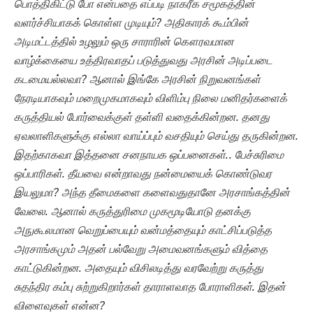
பொத்திகிட்டு போ என்பதை எப்படி நாகரீக சமூகத்தின்
வளர்ச்சியாகக் கொள்ள முடியும்? அதிகாரக் கூம்பின்
அடிமட்டத்தில் உழலும் ஒரு சாராரின் கௌரவமான
வாழ்க்கையை உத்திரவாதப் படுத்துவது அரசின் அடிப்படை
கடமையல்லவா? ஆனால் இங்கே அரசின் நிறுவனங்கள்
நேரடியாகவும் மறைமுகமாகவும் விளிம்பு நிலை மனிதர்களைக்
கருத்தியல் போர்வைக்குள் தள்ளி வதைக்கின்றன. தனது
ஏவலாளிகளுக்கு எல்லா வாய்ப்பும் வசதியும் செய்து தருகின்றன.
இதற்காகவா இத்தனை சனநாயக ஒப்பனைகள்.. பேச்சுரிமை
ஒப்பாரிகள். தீயவை என்றாவது நன்மையைக் கொண்டுவர
இயலுமா? அந்த தீமைகளை களைவதுதானே அரசாங்கத்தின்
வேலை. ஆனால் கருத்துரிமை முகமூடியோடு தனக்கு
அநுகூலமான
வெறுப்பையும் வன்மத்தையும் காட்சிப்படுத்த
அரசாங்கமும் அதன் பல்வேறு அமைவனங்களும் வித்தை
காட்டுகின்றன. அதையும் விசிலடித்து வரவேற்று கருத்து
சுதந்திர கம்பு சுற்றுகிறார்கள் தாராளவாத போராளிகள். இதன்
விளைவுகள் என்ன
?