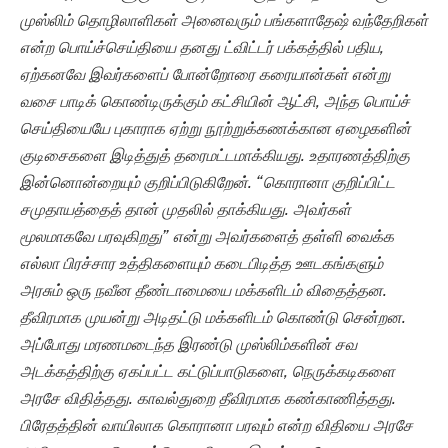
முஸ்லிம் தொழிலாளிகள் அனைவரும் பங்களாதேஷ் வந்தேறிகள்
என்ற பொய்ச்செய்தியை தனது ட்விட்டர் பக்கத்தில் பதிய,
ஏற்கனவே இவர்களைப் போன்றோரை கரையான்கள் என்று
வசை பாடிக் கொண்டிருக்கும் கட்சியின் ஆட்சி, அந்த பொய்ச்
செய்தியையே புகாராக ஏற்று நூற்றுக்கணக்கான ஏழைகளின்
குடிசைகளை இடித்துத் தரைமட்டமாக்கியது. உதாரணத்திற்கு
இன்னொன்றையும் குறிப்பிடுகிறேன். “கொரானா குறிப்பிட்ட
சமுதாயத்தைத் தான் முதலில் தாக்கியது. அவர்கள்
மூலமாகவே பரவுகிறது” என்று அவர்களைத் தள்ளி வைக்க
எல்லா பிரச்சார உத்திகளையும் கடைபிடித்த ஊடகங்களும்
அரசும் ஒரு நவீன தீண்டாமையை மக்களிடம் விதைத்தன.
தீவிரமாக முயன்று அடிதட்டு மக்களிடம் கொண்டு சென்றன.
அப்போது மரணமடைந்த இரண்டு முஸ்லிம்களின் சவ
அடக்கத்திற்கு ஏகப்பட்ட கட்டுப்பாடுகளை, நெருக்கடிகளை
அரசே விதித்தது. காவல்துறை தீவிரமாக கண்காணித்தது.
பிரேதத்தின் வாயிலாக கொரானா பரவும் என்ற விதியை அரசே