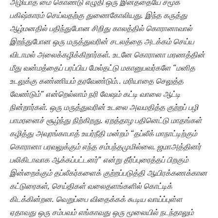
அழியாத மை கொண்டு எழுதி ஒரு இனத்தையே சமூக
பகிஷ்காரம் செய்வதற்கு துணைகோலியது. இந்த கருத்து
ஆழ்மனதில் பதிந்துபோன சிறிது காலத்தில் கொரானாவால்
இறந்துபோன ஒரு மருத்துவரின் சடலத்தை அடக்கம் செய்ய
விடாமல் அலைக்கழிக்கிறார்கள். உடனே கொரானா மரணத்தின்
மீது வன்மத்தைப் பரப்பிய மேல்தட்டு மகானுபவர்களே “மனித
உடலுக்கு கண்ணியம் தரவேண்டும்.. மரியாதை செலுத்த
வேண்டும்” என்றெல்லாம் நரி வேஷம் கட்டி வாலை ஆட்டி
நின்றார்கள். ஒரு மருத்துவரின் உடலை அவமதித்த குற்றப் பழி
பாமரனைச் சூழ்ந்து நிற்கிறது. ஏறத்தாழ பதினெட்டு மாதங்கள்
கழித்து அவுரங்காபாத் உயர்நீதி மன்றம் “தப்லீக் மாநாட்டிற்கும்
கொரானா பரவலுக்கும் எந்த சம்பந்தமுமில்லை. ஜமாஅத்தினர்
பலிகிடாவாக ஆக்கப்பட்டனர்” என்று தீர்ப்புரைத்தப் பிறகும்
இன்றைக்கும் தப்லீகர்களைக் குற்றப்படுத்தி ஆயிரக்கணக்கான
கட்டுரைகள், செய்திகள் வலைதளங்களில் கொட்டிக்
கிடக்கின்றன. வெறுப்பை விதைக்கக் கூடிய வாய்ப்புள்ள
ஏதாவது ஒரு சம்பவம் எங்காவது ஒரு மூலையில் நடந்தாலும்