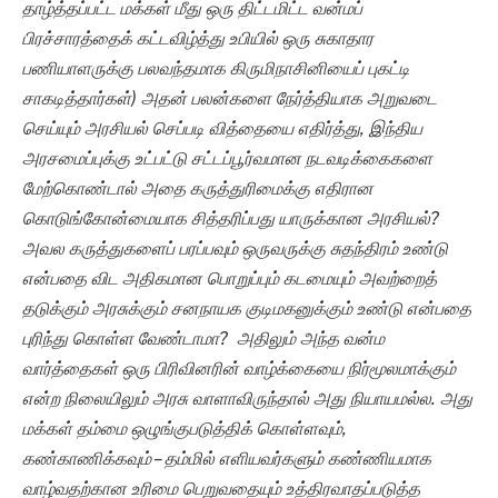
தாழ்த்தப்பட்ட மக்கள் மீது ஒரு திட்டமிட்ட வன்மப்
பிரச்சாரத்தைக் கட்டவிழ்த்து உபியில் ஒரு சுகாதார
பணியாளருக்கு பலவந்தமாக கிருமிநாசினியைப் புகட்டி
சாகடித்தார்கள்) அதன் பலன்களை நேர்த்தியாக அறுவடை
செய்யும் அரசியல் செப்படி வித்தையை எதிர்த்து, இந்திய
அரசமைப்புக்கு உட்பட்டு சட்டப்பூர்வமான நடவடிக்கைகளை
மேற்கொண்டால் அதை கருத்துரிமைக்கு எதிரான
கொடுங்கோன்மையாக சித்தரிப்பது யாருக்கான அரசியல்?
அவல கருத்துகளைப் பரப்பவும் ஒருவருக்கு சுதந்திரம் உண்டு
என்பதை விட அதிகமான பொறுப்பும் கடமையும் அவற்றைத்
தடுக்கும் அரசுக்கும் சனநாயக குடிமகனுக்கும் உண்டு என்பதை
புரிந்து கொள்ள வேண்டாமா? அதிலும் அந்த வன்ம
வார்த்தைகள் ஒரு பிரிவினரின் வாழ்க்கையை நிர்மூலமாக்கும்
என்ற நிலையிலும் அரசு வாளாவிருந்தால் அது நியாயமல்ல. அது
மக்கள் தம்மை ஒழுங்குபடுத்திக் கொள்ளவும்,
கண்காணிக்கவும் – தம்மில் எளியவர்களும் கண்ணியமாக
வாழ்வதற்கான உரிமை பெறுவதையும் உத்திரவாதப்படுத்த