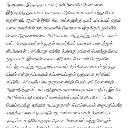
ஆளுநராக இருக்கும் டாக்டர் தமிழிசையே பெண்ணை
இழிவுபடுத்தும் ஈனச் செயலை ஆவேசமாக கண்டித்து பேட்டி
தருகிறார். ஆனால் இதே சில நாட்களுக்கு முன் புல்லிபாய் எனும்
வலை தளத்தில் ஊடகங்களில் பிரபலமாக இருக்கும் முஸ்லிம்
பெண் ஆளுமைகளை அசிங்கமாக சித்தரித்து பகிரங்க ஏலம்
விட்ட போது கவர்னர் முதல் கவுன்சிலர் வரை வாயடைத்துக்
கிடந்தனரே.. அப்போது எங்கே போனது உங்கள் பெண்ணுரிமை
முழக்கம்? இதையெல்லாம் விரிவாக பேசாமல் வெறுமனே
கட்டற்ற கருத்து சுதந்திரம் எல்லாப் பிரச்சினையையும் தீர்த்து
விடும் என்று நம்புவதும் நம்பவைப்பதும் ஒருவகை தந்திரம்
மட்டுமே. அப்படியே அவதூறுகளையும் பொய் புரட்டுகளையும்
அனுமதித்துவிட்டால் பதிலுக்கு உண்மைக்கு உரிய மதிப்பு இங்கே
அளிக்கப்பட்டு விடுமா? உலகத்தின் மிகப்பெரிய போராட்டமே
பொய்மைக்கு எதிராக நடப்பதுதான். பொய்யையும் அனுமதிப்பதே
சுதந்திரம் என வழக்காடுவது உண்மையை குழி தோண்டிப்
புதைக்க மட்டுமே உதவும். அலை அலையாய் வந்து மோதும்