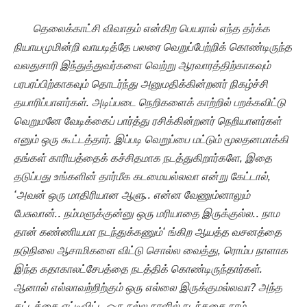
தெலைக்காட்சி விவாதம் என்கிற பெயரால் எந்த தர்க்க
நியாயமுமின்றி வாயடித்தே பலரை வெறுப்பேற்றிக் கொண்டிருந்த
வலதுசாரி இந்துத்துவர்களை வெற்று ஆரவாரத்திற்காகவும்
பரபரப்பிற்காகவும் தொடர்ந்து அனுமதிக்கின்றனர் நிகழ்ச்சி
தயாரிப்பாளர்கள். அடிப்படை நெறிகளைக் காற்றில் பறக்கவிட்டு
வெறுமனே வேடிக்கைப் பார்த்து ரசிக்கின்றனர் நெறியாளர்கள்
எனும் ஒரு கூட்டத்தார். இப்படி வெறுப்பை மட்டும் மூலதனமாக்கி
தங்கள் காரியத்தைக் கச்சிதமாக நடத்துகிறார்களே
, இதை
தடுப்பது உங்களின் தார்மீக கடமையல்லவா என்று கேட்டால்,
‘
அவன் ஒரு மாதிரியான ஆளு.. என்ன வேணும்னாலும்
பேசுவான்.. நம்மளுக்குன்னு ஒரு மரியாதை இருக்குல்ல.. நாம
தான் கண்ணியமா நடந்துக்கணும்
‘ ங்கிற ஆயத்த வசனத்தை
நடுநிலை ஆசாமிகளை விட்டு சொல்ல வைத்து, ரொம்ப நாளாக
இந்த கதாகாலட்சேபத்தை நடத்திக் கொண்டிருந்தார்கள்.
ஆனால் எல்லாவற்றிற்கும் ஒரு எல்லை இருக்குமல்லவா? அந்த
கட்டத்தை எட்டிவிட்ட ஒரு நல்ல நாளில் நடந்ததை நாம்