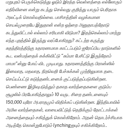
மறுபுறம் பெருக்கெடுத்து ஓடும் இரத்த வெள்ளத்தை எல்லோரும்
எதிர்வினை என்று கடந்து செல்வது குறித்து யாரும் பெரிதாக
அலட்டிக் கொள்வதில்லை. பாசிசத்தின் வழக்கமான
செயல்முறையே இதுதான் என்ற ஒற்றை அனுதாபத்தோடு
கடந்துவிட்டால் எல்லாம் சரியாகி விடுமா
? இதற்கெல்லாம் மாற்று
எந்த புறத்தில் இருந்து வரப்போகிறது? கட்டற்ற கருத்து
சுதந்திரத்திற்கு உதாரணமாக காட்டப்படும் ஐரோப்பிய நாடுகளில்
கூட வன்மத்தைக் கக்கிவிட்டு “சும்மா பேசிட்டு இருந்தோம்
மாமா”ன்னு போய் விட முடியாது. உதாரணத்திற்கு பிரான்ஸில்
இனவாத, மதவாத, நிறவெறி பேச்சுக்கள் முற்றிலுமாக தடை
செய்யப்பட்டு கடுந்தண்டனைக் குட்படுத்தப்படுகின்றன.
பெண்ணை இழிவுபடுத்தும் தகாத வார்த்தைகளை குடும்ப
சூழலில் பிரயோகித்தாலும் 10 வருட சிறை தண்டனையும்
150,000 யுரோ அபராதமும் விதிக்கப் படுகின்றன. இந்தியாவில்
அமில வார்த்தைகள், வாயைவிட்டுத் தெறிக்கும் தோட்டாக்கள்
அனைத்தையும் சகித்துக் கொள்கிறோம். அதன் தொடர்ச்சியாக
அடித்தே கொன்றுபோடும்
lynching
ஐயும் சகிக்கிறோம்..