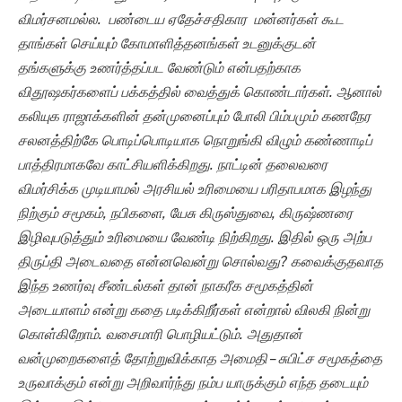
விமர்சனமல்ல. பண்டைய ஏதேச்சதிகார மன்னர்கள் கூட
தாங்கள் செய்யும் கோமாளித்தனங்கள் உடனுக்குடன்
தங்களுக்கு உணர்த்தப்பட வேண்டும் என்பதற்காக
விதூஷகர்களைப் பக்கத்தில் வைத்துக் கொண்டார்கள். ஆனால்
கலியுக ராஜாக்களின் தன்முனைப்பும் போலி பிம்பமும் கணநேர
சலனத்திற்கே பொடிப்பொடியாக நொறுங்கி விழும் கண்ணாடிப்
பாத்திரமாகவே காட்சியளிக்கிறது. நாட்டின் தலைவரை
விமர்சிக்க முடியாமல் அரசியல் உரிமையை பரிதாபமாக இழந்து
நிற்கும் சமூகம், நபிகளை, யேசு கிருஸ்துவை, கிருஷ்ணரை
இழிவுபடுத்தும் உரிமையை வேண்டி நிற்கிறது. இதில் ஒரு அற்ப
திருப்தி அடைவதை என்னவென்று சொல்வது? கவைக்குதவாத
இந்த உணர்வு சீண்டல்கள் தான் நாகரீக சமூகத்தின்
அடையாளம் என்று கதை படிக்கிறீர்கள் என்றால் விலகி நின்று
கொள்கிறோம். வசைமாரி பொழியட்டும். அதுதான்
வன்முறைகளைத் தோற்றுவிக்காத அமைதி – சுபிட்ச சமூகத்தை
உருவாக்கும் என்று அறிவார்ந்து நம்ப யாருக்கும் எந்த தடையும்