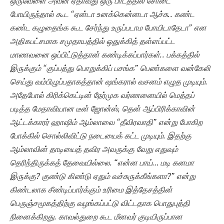
ஒருவேளை அவன் ஏதாவது ஒரு பாடத்தில் சோடை
போயிருந்தால் கூட “ஏன்டா உனக்கென்னடா ஆச்சு.. கண்ட
கண்ட கழுதைங்க கூட சேர்ந்து உருப்படாம போயிடாதேடா” என
அதிகபட்சமாக சமுதாயத்தில் ஒதுக்கித் தள்ளப்பட்ட
மாணவனை ஒப்பிட்டுத்தான் கண்டிக்கப்பார்கள்.. பக்கத்தில்
இருக்கும் “குப்பத்து பொறுக்கிப் பசங்க” பெண்களை வன்கேலி
செய்து வம்பிழுப்பதாகத்தான் ஷங்கரால் வசனம் எழுத முடியும்.
அதேபோல் கிரிக்கெட்டின் நேர்முக வர்ணனையில் மெத்தப்
படித்த மேதாவியான டீன் ஜோன்ஸ், தென் ஆப்பிரிக்காவின்
ஆட்டக்காரர் ஹாஷிம் ஆம்லாவை “தீவிரவாதி” என்று போகிற
போக்கில் சொல்லிவிட்டு நடையைக் கட்ட முடியும். இதற்கு
ஆம்லாவின் தாடியைத் தவிர அவருக்கு வேறு எதுவும்
தெரிந்திருக்கத் தேவையில்லை. “என்ன பாய்… மடி கனமா
இருக்கு? குண்டு கிண்டு ஏதும் வச்சுருக்கீங்களா?” என்று
கிண்டலாக சீண்டிப்பார்க்கும் உரிமை இத்தேசத்தின்
பெருஞ்சமூகத்திற்கு வழங்கப்பட்டு விட்டதாக பொதுபுத்தி
நினைக்கிறது. காவல்துறை கூட மீனவர்
குடியிருப்பான