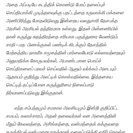
அதை அப்படியே கடத்திக் கொண்டு போய் தலைப்புச்
செய்தியாக்கி முடிந்தளவுக்கு பதட்டத்தை உருவாக்கி மக்களை
அணிபிரித்து மோதவிடுவது இன்றைய வலதுசாரி தேசபக்த
அரசின் அரசியல் தந்திரமாக உள்ளது. இதன் பின்னணியில்
தான் கருத்து சுதந்திரத்தை சரியாக பகுத்துணர வேண்டும்.
சாதி – மத பிணக்குகள் மண்டிக் கிடக்கும் தேசத்தில்
மேற்கத்திய நாகரீக சமூகத்தின் பார்வையோடு எல்லாவற்றையும்
அனுமதிக்க கோருபவர்கள், அபாண்டமான பொய்ச்
செய்திகளைப் பரவச் செய்வதில் ஆளும் வர்க்கம் அடையும்
ஆதாயம் குறித்து அலட்டிக் கொள்வதில்லை. இத்தகைய
கெட்டித் தட்டிப்போன கருத்துரிமை நிலைப்பாடு
நிர்வாணப்படுவது இங்குதான்.
எந்த சம்பந்தமும் சமகால அவசியமும் இன்றி குறிப்பிட்ட
சமயம்
, கலாச்சாரம், அதன் தலைவர்கள் என அனைத்தின்
மீதும் கேவலத்தை, அசிங்கத்தை, வன்மத்தைக் கக்குவதை
கருத்தியல் வன்முறையாகத்தான் வகைப்படுத்தி எதிர் கொள்ள