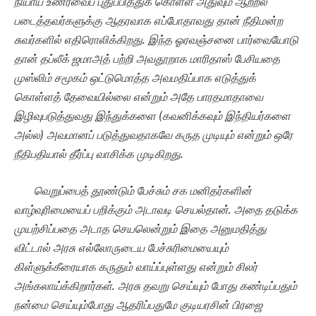
நியாய உணர்வைப் புதுப்பித்துக் கொள்ள அதுவும் ஆற்றல்
படைத்தவர்களுக்கு ஆதரவாக எப்போதாவது தான் நீதிமன்ற
சுவர்களில் எதிரொலிக்கிறது. இந்த ஓரவஞ்சனை பார்வையோடு
தான் தப்லீக் ஜமாஅத் பற்றி அவதூறாக மாரிதாஸ் பேசியதை
முஸ்லிம் சமூகம் ஒட்டுமொத்த அவமதிப்பாக எடுத்துக்
கொள்ளத் தேவையில்லை என்றும் அதே பாரதமாதாவை
இழிவுபடுத்துவது இந்துக்களை (கவனிக்கவும் இந்தியர்களை
அல்ல) அவமானப் படுத்துவதாகவே கருத முடியும் என்றும் ஒரே
நீதிபதியால் தீர்ப்பு வாசிக்க முடிகிறது.
வெறுப்பைத் தூண்டும் பேச்சும் சக மனிதர்களின்
வாழ்வுரிமையைப் பறிக்கும் அடாவடி செயல்தான். அதை தடுக்க
முயற்சிப்பதை அடாத செயலென்றும் இதை அனுமதித்து
விட்டால் அரசு எல்லோருடைய பேச்சுரிமையையும்
கிள்ளுக்கீரையாக கருதும் வாய்ப்புள்ளது என்றும் சிலர்
அங்கலாய்க்கிறார்கள். அரசு தவறு செய்யும் போது கண்டிப்பதும்
நன்மை செய்யும்போது ஆதரிப்பதுமே குடியரசின் பிரஜை