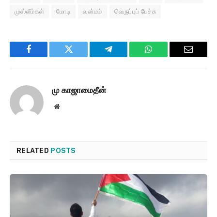
முஸ்லீம்கள்
மோடி
வன்மம்
வெருப்புப் பேச்சு
Facebook
Twitter
Telegram
WhatsApp
Email
மு காஜாமைதீன்
Website
RELATED
POSTS