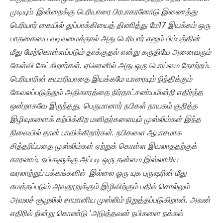
முடியும். இன்றைக்கு பெரியாரை பிரபாகரனோடு இணைத்து
பெரியார் கையில் துப்பாக்கியைத் திணித்து மே17 இயக்கம் ஒரு
பாதகையை வடிவமைத்தால் அது பெரியார் எனும் பிம்பத்தின்
மீது மேற்கொள்ளப்படும் தாக்குதல் என்று கருதியே அனைவரும்
கேள்வி கேட்கிறார்கள். ஏனெனில் அது ஒரு பொய்மை தோற்றம்.
பெரியாரின் சுயமரியாதை இயக்கமே யாரையும் நிந்திக்கும்
கேவலப்படுத்தும் அதிகாரத்தை நிர்தாட்சண்யமின்றி எதிர்த்த
ஒன்றாகவே இருந்தது. பெருமானார் நபிகள் நாயகம் குறித்த
இழிவுகளைக் கற்பிக்கிற மனிதர்களையும் முஸ்லிம்கள் இந்த
நிலையில் தான் பாவிக்கிறார்கள். நபிகளை ஆபாசமாக
சித்தரிப்பதை முஸ்லிம்கள் ஏற்றுக் கொள்ள இயலாததற்குக்
காரணம், நபிகளுக்கு அப்படி ஒரு தன்மை இஸ்லாமிய
வரலாற்றுப் பக்கங்களில் இல்லை ஓரு யுக புருஷரின் மீது
சுமத்தப்படும் அவதூறுக்கும் இழிவிற்கும் பதில் சொல்லும்
அவலச் சூழலில் சாமானிய முஸ்லிம் நிறுத்தப்படுகிறான். அவன்
எதிரில் நின்று கொண்டு ‘அடுத்தவன் நபிகளை நக்கல்