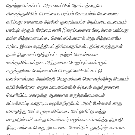
தோற்றுவிக்கப்பட்ட அரசமைப்பின் நோக்கத்தையே
சிதைத்துவிடும். பொய்யைப் பரப்பும் கோயபல்ஸ் வேலையை
தடுப்பது சனநாயக அரசின் குறைந்தபட்ச அடிப்படை கடமையும்
பண்பும் ஆகும். சேற்றை வாரி இறைப்பவனை வேடிக்கை பார்ப்பது
நவீன சிந்தனையல்ல.. சொல்லப்போனால் அது சிந்தனையே
அல்ல. இவை கருத்தியல் தீவிரவாதங்கள்.. தீவிர கருத்துகள்
தான் நிறுவனப்படுத்தப்பட்ட குற்றச் செயல்களை
ஊக்குவிக்கின்றன. அத்தகைய வெறுப்பும் வன்மமும்
கருத்துரிமை போர்வையில் பொதுவெளியில் கூட்டு
மனச்சான்றாக
அரங்கேறி வெகுமக்கள் மௌனத்திற்கு நியாயம்
கற்பிக்கின்றன. சமூக ஊடகங்களில் அவலக் கருத்துகளை
வெளியிட்ட மதனுக்கு ஆதரவாக கருத்துரிமையைச்
சுட்டிக்காட்டி வாதாடிய வழக்கறிஞரிடம்
‘அவர் பேச்சைக் காது
கொடுத்து கேட்க முடியவில்லை.. கேட்டுவிட்டு வந்து
வாதாடுங்கள்’ என்று சொன்னார் வழக்கை விசாரித்த நீதிபதி.
இந்த பார்வை பொது நியாயமாக வேண்டும். துரதிர்ஷ்டவசமாக