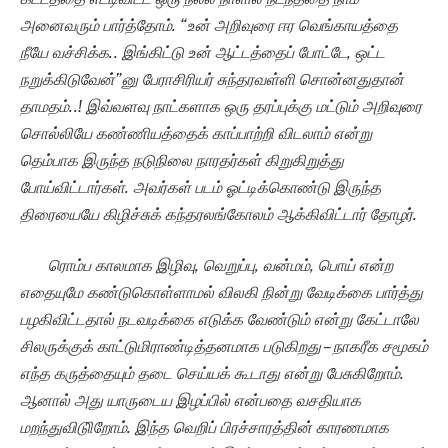
அனைவரும் பார்த்தோம். “உன் அறிவுரை ஈர வெங்காயத்தை
நீயே வச்சிக்க.. இங்கிட்டு உன் ஆட்டத்தைப் போட்டே, ஒட்ட
நறுக்கிடுவேன்”னு பேராசிரியர் சுந்தரவள்ளி சொன்னதுதான்
தாமதம்..! இவ்வளவு நாட்களாக ஒரு தரப்புக்கு மட்டும் அறிவுரை
சொல்லியே கண்ணியத்தைக் காப்பாற்றி விடலாம் என்று
தெம்பாக இருந்த நடுநிலை நாரதர்கள் கிறுகிறுத்து
போய்விட்டார்கள். அவர்கள் படம் ஓட்டிக்கொண்டு இருந்த
திரையையே கிழிச்சுக் கந்தரலங்கோலம் ஆக்கிவிட்டார் தோழர்.
ரொம்ப காலமாக இழிவு
, வெறுப்பு, வன்மம், பொய் என்ற
எதையுமே கண்டுகொள்ளாமல் விலகி நின்று வேடிக்கை பார்த்து
பழகிவிட்டதால் நடவடிக்கை எடுக்க வேண்டும் என்று கேட்டாலே
சிலருக்குக் காட்டுமிராண்டித்தனமாக படுகிறது
–
நாகரீக சமூகம்
எந்த கருத்தையும் தடை செய்யக் கூடாது என்று பேசுகிறோம்.
ஆனால் அது யாருடைய இழப்பில் என்பதை வசதியாக
மறந்துவிடுிறோம். இந்த வெறிப் பிரச்சாரத்தின் காரணமாக