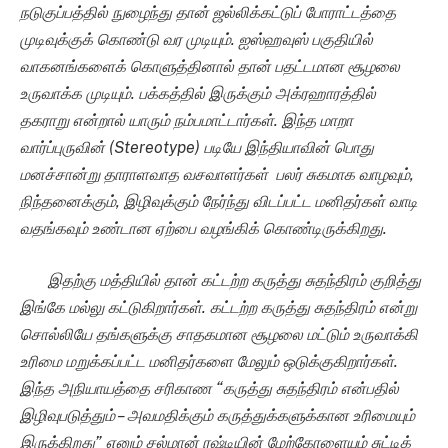
நடுகுப்பத்தில்
நுழைந்து
தான்
ஜல்லிக்கட்டுப்
போராட்டத்தை
முடிவுக்குக்
கொண்டு
வர
முடியும்
.
ஐஸ்ஹவுஸ்
பகுதியில்
வாகனங்களைக்
கொளுத்தினால்
தான்
பதட்டமான
சூழலை
உருவாக்க முடியும். பக்கத்தில் இருக்கும் அக்ரஹாரத்தில்
தகராறு என்றால் யாரும் நம்பமாட்டார்கள். இந்த மாறா
வார்ப்புருவின்
(Stereotype)
படியே
இந்தியாவின் பொது
மனச்சான்று தாராளவாத வசவாளர்கள்
பலர் சுகமாக வாழவும்
,
நிந்தனைக்கும், இழிவுக்கும் நேர்ந்து விடப்பட்ட மனிதர்கள் வாடி
வதங்கவும் உண்டான ஏற்பை வழங்கிக் கொண்டிருக்கிறது.
இதற்கு மத்தியில் தான் கட்டற்ற கருத்து சுதந்திரம் குறித்து
இங்கே மல்லு கட்டுகிறார்கள். கட்டற்ற கருத்து சுதந்திரம் என்று
சொல்லியே தங்களுக்கு சாதகமான சூழலை மட்டும் உருவாக்கி
உரிமை மறுக்கப்பட்ட மனிதர்களை மேலும் ஒடுக்குகிறார்கள்.
இந்த அநியாயத்தை சரிகாண
“கருத்து சுதந்திரம் என்பதில்
இழிவுபடுத்தும் – அவமதிக்கும் கருத்துக்களுக்கான உரிமையும்
இருக்கிறது” எனும் சல்மான் ரஷ்டியின் மேற்கோளையும் சுட்டிக்