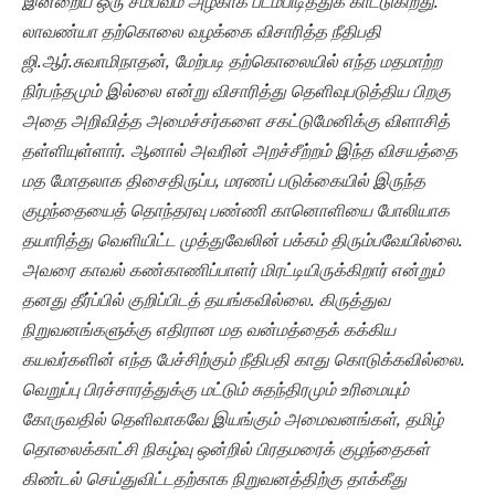
இன்றைய ஒரு சம்பவம் அழகாக படம்பிடித்துக் காட்டுகிறது.
லாவண்யா தற்கொலை வழக்கை விசாரித்த நீதிபதி
ஜி.ஆர்.சுவாமிநாதன்
, மேற்படி தற்கொலையில் எந்த மதமாற்ற
நிர்பந்தமும் இல்லை என்று விசாரித்து தெளிவுபடுத்திய பிறகு
அதை அறிவித்த அமைச்சர்களை சகட்டுமேனிக்கு விளாசித்
தள்ளியுள்ளார். ஆனால் அவரின் அறச்சீற்றம் இந்த விசயத்தை
மத மோதலாக திசைதிருப்ப, மரணப் படுக்கையில் இருந்த
குழந்தையைத் தொந்தரவு பண்ணி கானொளியை போலியாக
தயாரித்து வெளியிட்ட முத்துவேலின் பக்கம் திரும்பவேயில்லை.
அவரை காவல் கண்காணிப்பாளர் மிரட்டியிருக்கிறார் என்றும்
தனது தீர்ப்பில் குறிப்பிடத் தயங்கவில்லை. கிருத்துவ
நிறுவனங்களுக்கு எதிரான மத வன்மத்தைக் கக்கிய
கயவர்களின் எந்த பேச்சிற்கும் நீதிபதி காது கொடுக்கவில்லை.
வெறுப்பு பிரச்சாரத்துக்கு மட்டும் சுதந்திரமும் உரிமையும்
கோருவதில் தெளிவாகவே இயங்கும் அமைவனங்கள், தமிழ்
தொலைக்காட்சி நிகழ்வு ஒன்றில் பிரதமரைக் குழந்தைகள்
கிண்டல் செய்துவிட்டதற்காக நிறுவனத்திற்கு தாக்கீது