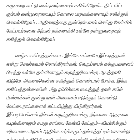
கருவறை கூட்டு வன்புணர்வையும் சகிக்கிறோம்.. திட்டமிட்ட
கும்பல் வன்முறையையும் கொலை பாதகங்களையும் சகித்துக்
கொள்கிறோம்.. அதிகாரத்தை துஷ்பிரயோகம் செய்து கேள்விக்
கேட்பவர்களை அர்பன் நக்சலாக்கி உள்ளே தள்ளுவதையும்
சகித்துக் கொள்கிறோம்.
வாழ்க சகிப்புத்தன்மை.. இங்கே எல்லாமே இப்படித்தான்
என்று சொல்லாமல் சொல்கிறார்கள். வெறுப்பைக் கக்குபவனைப்
பிடித்து உள்ளே தள்ளினாலும் கருத்துரிமைக்கு ஆபத்தாகி
விடுமே. அதனாலென்ன சகித்துக் கொண்டால் போச்சு. இந்த
சகிப்புத்தன்மையின் மீது நம்பிக்கை வைத்துத் தான் கபில்
மிஸ்ராக்கள் மூன்று நாள் அவகாசம் எடுத்துக் கொண்டு
வேட்டைநாய்களைக் கட்டவிழ்த்து விடுகிறார்கள்.
இப்படியெல்லாம் நீங்கள் கருத்துரிமைக்கு நிர்வாண ஆதரவை
வழங்கினாலும் தமது தரப்பை கேள்வி கேட்கும் – விமர்சிக்கும்
உரிமையை அரசும் ஆதிக்க வர்க்கமும் தங்கத்தட்டில் கொண்டு
வந்து தந்துவிடுகிறதா
?
கர்நாடகா பள்ளி ஒன்றில் குடியுரிமை