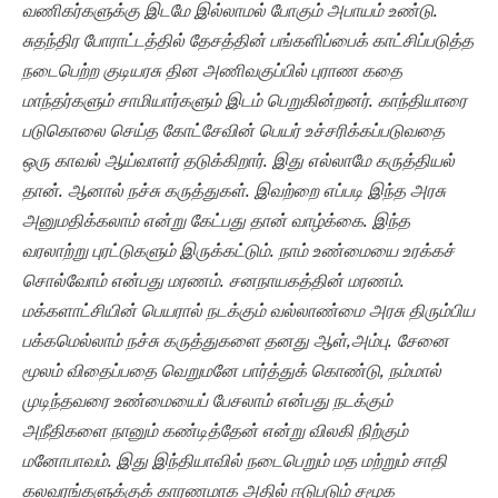
வணிகர்களுக்கு இடமே இல்லாமல் போகும் அபாயம் உண்டு.
சுதந்திர போராட்டத்தில் தேசத்தின் பங்களிப்பைக் காட்சிப்படுத்த
நடைபெற்ற குடியரசு தின அணிவகுப்பில் புராண கதை
மாந்தர்களும் சாமியார்களும் இடம் பெறுகின்றனர். காந்தியாரை
படுகொலை செய்த கோட்சேவின் பெயர் உச்சரிக்கப்படுவதை
ஒரு காவல் ஆய்வாளர் தடுக்கிறார். இது எல்லாமே கருத்தியல்
தான். ஆனால் நச்சு கருத்துகள். இவற்றை எப்படி இந்த அரசு
அனுமதிக்கலாம் என்று கேட்பது தான் வாழ்க்கை. இந்த
வரலாற்று புரட்டுகளும் இருக்கட்டும். நாம் உண்மையை உரக்கச்
சொல்வோம் என்பது மரணம். சனநாயகத்தின் மரணம்.
மக்களாட்சியின் பெயரால் நடக்கும் வல்லாண்மை அரசு திரும்பிய
பக்கமெல்லாம் நச்சு கருத்துகளை தனது ஆள்,அம்பு. சேனை
மூலம் விதைப்பதை வெறுமனே பார்த்துக் கொண்டு, நம்மால்
முடிந்தவரை உண்மையைப் பேசலாம் என்பது நடக்கும்
அநீதிகளை நானும் கண்டித்தேன் என்று விலகி நிற்கும்
மனோபாவம். இது இந்தியாவில் நடைபெறும் மத மற்றும் சாதி
கலவரங்களுக்குக் காரணமாக அதில் ஈடுபடும் சமூக