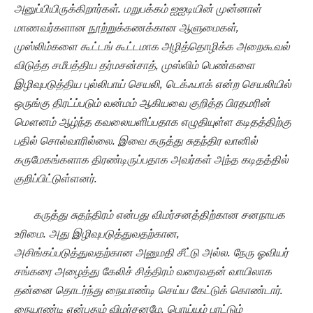
அனுப்பியிருக்கிறார்கள். மறுபக்கம் ஐஐடியின் முன்னாள்
மாணவர்களான நூற்றுக்கணக்கான ஆளுமைகள்,
முஸ்லிம்களை கூட்டங் கூட்டமாக அழித்தொழிக்க அறைகூவல்
விடுத்த சமீபத்திய தர்மசன்சாத், முஸ்லிம் பெண்களை
இழிவுபடுத்திய புல்லிபாய் செயலி, டெக்ஃபாக் என்ற செயலியில்
ஒருங்கு திரட்ப்படும் வன்மம் ஆகியவை குறித்த பிரதமரின்
மௌனம் ஆழ்ந்த கவலையளிப்பதாக எழுதியுள்ள கடிதத்திற்கு
பதில் சொல்வாரில்லை. இவை கருத்து சுதந்திர வானில்
கருமேகங்களாக திரண்டிருப்பதாக அவர்கள் அந்த கடிதத்தில்
குறிப்பிட்டுள்ளனர்.
கருத்து சுதந்திரம் என்பது விமர்சனத்திற்கான சனநாயக
உரிமை. அது இழிவுபடுத்துவதற்கான
,
அசிங்கப்படுத்துவதற்கான அனுமதி சீட்டு அல்ல. நேரு ஓவியர்
சங்கரை அழைத்து கேலிச் சித்திரம் வரைவதன் வாயிலாக
தன்னை தொடர்ந்து நையாண்டி செய்ய கேட்டுக் கொண்டார்.
நையாண்டி என்பதும் விமர்சனமே. பொய்யும் புரட்டும்