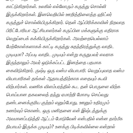
காட்டுகிறார்கள். உலகில் எல்லோரும் கருத்து சொல்லி
இருக்கிறார்கள். இனவெறியில் ஊறித்திளைத்த ஹிட்லர்
கருத்துச் சொல்லியிருக்கிறார். தென் ஆப்பிரிக்காவின் நிறவாத
பிரிட்டோரியா ஆட்சியாளர்கள் கருப்பின மக்களுக்கு எதிராக
வெறுப்பைக் கக்கியிருக்கிறார்கள். அவற்றையெல்லாம்
மேற்கோள்களாகக் காட்டி கருத்து சுதந்திரத்துக்கு வாதிட
முடியுமா? அப்படி வாதிட முடியும் என்று கருதுபவர் எவராக
இருந்தாலும் அவர் ஒடுக்கப்பட்ட இனத்தை பதமாக
கைவிடுகிறார். ருஷ்டி ஒரு வன்ம வியாபாரி. வெறுப்புவாத வன்ம
வியாபாரிகள் தங்கள் ஆதாயத்திற்காக எதையும் கூவி
விற்பார்கள். வணிக விளம்பரத்தில் கூட தன் பொருளை விற்க
பொய்யான தகவலைத் தந்து ஏமாற்றி மோசடி செய்வது
தண்டனைக்குரிய குற்றம் எனும்போது, ஊனும் உதிரமும்
உணர்வும் கொண்ட ஒரு மனிதனை என் இஷ்டத்துக்கு
அவமானப்படுத்தி ஆட்டம் போடுவேன் என்பதில் என்ன தார்மீக
நியாயம் இருக்க முடியும்? உனக்கு பிடிக்கவில்லை என்றால்