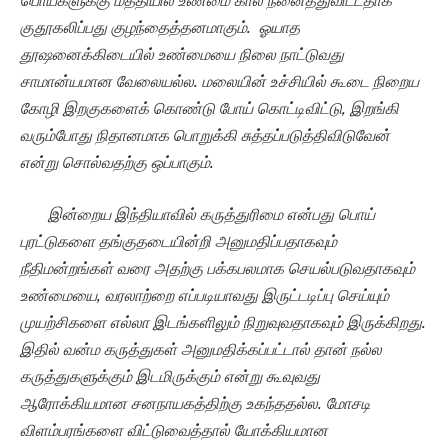
பொய்களுக்கு மத்தியில் உண்மை கால் நனைத்துவிட்டதாக
குதூகலிப்பது குழந்தைத்தனமாகும். ஓயாத
தூஷனைக்கிடையில் உண்மையை நிலை நாட்டுவது
சாமான்யமான வேலையல்ல. மலையின் உச்சியில் கூடை நிறைய
கோழி இறகுகளைக் கொண்டு போய் கொட்டிவிட்டு, இறங்கி
வரும்போது நிதானமாக பொறுக்கி சுத்தப்படுத்திவிடுவேன்
என்று சொல்வதற்கு ஒப்பாகும்.
இன்றைய இந்தியாவில் கருத்துரிமை என்பது பொய்
புரட்டுகளை தங்குதடையின்றி அனுமதிப்பதாகவும்
நீதிமன்றங்கள் வரை அதற்கு பக்கபலமாக செயல்படுவதாகவும்
உண்மையை, வரலாற்றை எப்படியாவது இருட்டடிப்பு செய்யும்
முயற்சிகளை எல்லா இடங்களிலும் நிறுவுவதாகவும் இருக்கிறது.
இதில் வன்ம கருத்துகள் அனுமதிக்கப்பட்டால் தான் நல்ல
கருத்துகளுக்கும் இடமிருக்கும் என்று கூவுவது
ஆரோக்கியமான சனநாயகத்திற்கு உகந்ததல்ல. மோசடி
விளம்பரங்களை விட்டுவைத்தால் யோக்கியமான