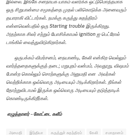
இல்லை. இங்கே சனநாயக யாகம் வளர்க்க ஒட்டுமொத்தமாக
ஒரு சிறுபான்மை சமூகத்தை முதல் பலிகொடுக்க அனைவரும்
தயாராகி விட்டார்கள். நமக்கு கருத்து சுதந்திரம்
என்னவென்பதில் ஒரு
Starting trouble
இருக்கிறது.
அதற்காக சிலர் சற்றும் யோசிக்காமல்
ignition
ஐ பெட்ரோல்
டாங்கில் வைத்துவிடுகிறார்கள்.
ஒருபக்கம் விமர்சனம், நையாண்டி, கேலி என்கிற வெல்லும்
வார்த்ததைகளுக்குத் தடை; மறுபுறம் வன்மம், அவதூறு, விஷமம்
போன்ற கொல்லும் சொற்களுக்கு அனுமதி என அவர்கள்
வெற்றிக்காக ஒவ்வொரு அடியையும் அடிக்கிறார்கள். நீங்கள்
தோற்றுவிடாமல் இருக்க ஒவ்வொரு அடியையும் தடுத்தாடிக்
கொண்டிருக்கிறீர்கள்.
எழுத்தாளர்
–
கோட்டை கலீம்
அமைதி
இந்தியா
கருத்துச் சுதந்திரம்
கேலி
சமாதானம்