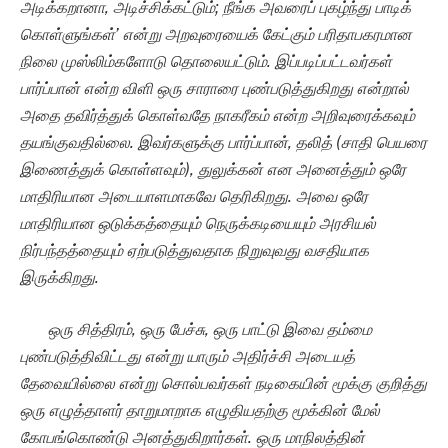
அடிக்கறானா, அடிச்சிக்கட்டும்; நீங்க அவரைப் புகழ்ந்து பாடிக்
கொள்ளுங்கள்’ என்று அறவுரையைக் கேட்கும் பரிதாபகரமான
நிலை முஸ்லிம்களோடு தொலையட்டும். இப்படிப்பட்டவர்கள்
பார்ப்பான் என்ற விளி ஒரு சாராரை புண்படுத்துகிறது என்றால்
அதை தவிர்த்துக் கொள்வதே நாகரீகம் என்ற அறிவுரைக்கவும்
தயங்குவதில்லை. இவர்களுக்கு பார்ப்பான், தலித் (சாதி பெயரை
இணைத்துக் கொள்ளவும்),
துலுக்கன் என அனைத்தும் ஒரே
மாதிரியான அடையாளமாகவே தெரிகிறது. அவை ஒரே
மாதிரியான ஒடுக்கத்தையும் நெருக்கடியையும் அரசியல்
நிர்பந்தத்தையும் ஏற்படுத்துவதாக நிறுவுவது வசதியாக
இருக்கிறது.
ஒரு சித்திரம்
, ஒரு பேச்சு, ஒரு பாட்டு இவை தம்மை
புண்படுத்திவிட்டது என்று யாரும் அதிர்ச்சி அடையத்
தேவையில்லை என்று சொல்பவர்கள் நடிகையின் மூக்கு குறித்து
ஒரு எழுத்தாளர் தாறுமாறாக எழுதியதற்கு மூக்கின் மேல்
கோபங்கொண்டு அனத்துகிறார்கள். ஒரு மாநிலத்தின்