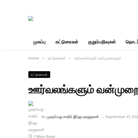
முகப்பு
கட்டுரைகள்
குறும்பதிவுகள்
தொடர
»
»
Home
கட்டுரைகள்
ஊர்வலங்களும் வன்முறைகளும்
கட்டுரைகள்
ஊர்வலங்களும் வன்முற
By
முஹம்மது சாதிக் இப்னு ஷாஜஹான்
September 21, 20
7 Mins Read