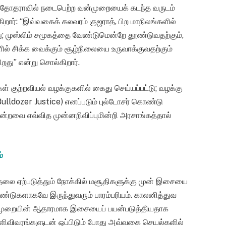
தோதராவில் நடைபெற்ற வன்முறையைக் கடந்த வருடம்
றார்: “இவ்வகைக் கலவரம் குஜராத், பிற மாநிலங்களில்
; முஸ்லிம் சமூகத்தை வேண்டுமென்றே தூண்டுவதற்கும்,
ளில் சிக்க வைக்கும் சூழ்நிலையை உருவாக்குவதற்கும்
றது” என்று சொல்கிறார்.
கள் குற்றவியல் வழக்குகளில் கைது செய்யப்பட்டு; வழக்கு
(Bulldozer Justice) எனப்படும் புல்டோசர் கொண்டு
்றவை எவ்வித முன்னறிவிப்புமின்றி அரசாங்கத்தால்
்
ோதலை ஏற்படுத்தும் நோக்கில் மசூதிகளுக்கு முன் இசையை
ண்டுகளாகவே இருந்துவரும் பாரம்பரியம். காலனித்துவ
 வன்முறையின் ஆதாரமாக இசையைப் பயன்படுத்தியதாக
ள்ளிவிவரங்களுடன் ஒப்பிடும் போது அவ்வகை செயல்களில்