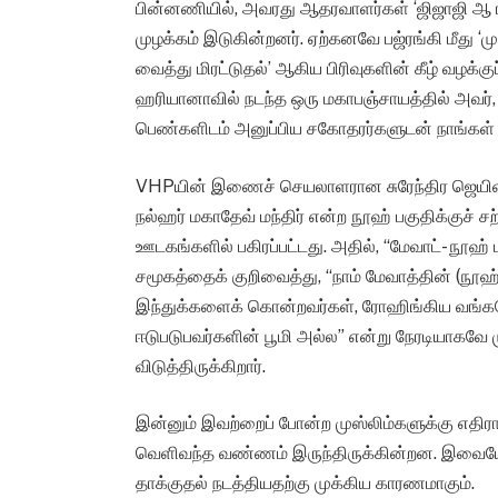
பின்னணியில், அவரது ஆதரவாளர்கள் ‘ஜிஜாஜி ஆ ர
முழக்கம் இடுகின்றனர். ஏற்கனவே பஜ்ரங்கி மீது ‘ம
வைத்து மிரட்டுதல்’ ஆகிய பிரிவுகளின் கீழ் வழக்கு
ஹரியானாவில் நடந்த ஒரு மகாபஞ்சாயத்தில் அவர்
பெண்களிடம் அனுப்பிய சகோதரர்களுடன் நாங்கள் இரு
VHPயின் இணைச் செயலாளரான சுரேந்திர ஜெயின், ந
நல்ஹர் மகாதேவ் மந்திர் என்ற நூஹ் பகுதிக்குச்
ஊடகங்களில் பகிரப்பட்டது. அதில், “மேவாட்- நூஹ் ப
சமூகத்தைக் குறிவைத்து, “நாம் மேவாத்தின் (நூ
இந்துக்களைக் கொன்றவர்கள், ரோஹிங்கிய வங்கதே
ஈடுபடுபவர்களின் பூமி அல்ல” என்று நேரடியாகவே ம
விடுத்திருக்கிறார்.
இன்னும் இவற்றைப் போன்ற முஸ்லிம்களுக்கு எதி
வெளிவந்த வண்ணம் இருந்திருக்கின்றன. இவையே நூ
தாக்குதல் நடத்தியதற்கு முக்கிய காரணமாகும்.