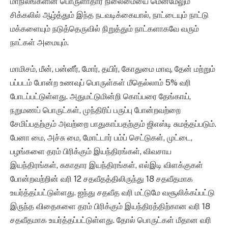
மாநிலங்களின் பொருளாதார நிலைமையை மென்மேலும்
சிக்கலில் ஆழ்த்தும் இந்த நடவடிக்கையால், நாட்டையும் நாட்டு
மக்களையும் நடுத்தெருவில் நிறுத்தும் நாட்களாகவே வரும்
நாட்கள் அமையும்.
மாமிசம், மீன், பன்னீர், மோர், தயிர், கோதுமை மாவு, தேன் மற்றும்
பப்படம் போன்ற உணவுப் பொருள்கள் மீதெல்லாம் 5% வரி
போடப்பட்டுள்ளது. அதுமட்டுமின்றி கொப்பரை தேங்காய்,
நறுமணப் பொருட்கள், முந்திரிப் பருப்பு போன்றவற்றை
சேமிப்பதற்கும் அவற்றை பாதுகாப்பதற்கும் ஜிஎஸ்டி சுமத்தப்படும்.
பேனா மை, அச்சு மை, மோட்டார் பம்ப் செட்டுகள், முட்டை,
பழங்களை தரம் பிரிக்கும் இயந்திரங்கள், விவசாய
இயந்திரங்கள், சுகாதார இயந்திரங்கள், எல்இடி விளக்குகள்
போன்றவற்றின் வரி 12 சதவீதத்திலிருந்து 18 சதவீதமாக
உயர்த்தப்பட்டுள்ளது. ஐந்து சதவீத வரி மட்டுமே வசூலிக்கப்பட்டு
இருந்த விதைகளை தரம் பிரிக்கும் இயந்திரத்திற்கான வரி 18
சதவீதமாக உயர்த்தப்பட்டுள்ளது. தோல் பொருட்கள் மீதான வரி