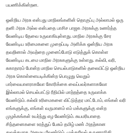
பயணிக்கின்றன.
ஒன்றிய அரசு என்பது மாநிலங்களின் தொகுப்பு அல்லாமல் ஒரு
தனி அரசு அல்ல என்பதை பாசிச பாஜக அரசுக்கு உணர்த்த
வேண்டிய தேவை உருவாகியுள்ளது. மாநில அரசுக்கு சேர
வேண்டிய உரிமைகளை முறைப்படி அளிக்க ஒன்றிய அரசு
தவறினால் அவற்றை முனைப்போடு எடுத்துக் கொள்ள
வேண்டிய கடமை மாநில அரசுகளுக்கு உள்ளது. கல்வி, வரி,
சுகாதாரம் போன்ற மாநில செயல்பாடுகளில் தலையிட்டு ஒன்றிய
அரசு கொள்ளையடிக்கின்ற பொழுது வெறும்
பார்வையாளராகவோ கோரிக்கை வைப்பவர்களாகவோ
இல்லாமல் செயல்பாட்டு ரீதியில் மாற்றத்தை உருவாக்க
வேண்டும். கல்வி உரிமைகளை விட்டுத்தர மாட்டோம், எங்கள் வரி
எங்களுக்கு, எங்கள் வருமானம் எம் மக்களுக்கு என்ற
முழக்கங்கள் உயர்ந்து எழ வேண்டும். சுயமரியாதை
சிந்தனைகளை உரத்துப் பேசும் தமிழ் மண் அதற்கான
துவக்கமாக அமைய வேண்டும். முத்துவேல் கருணாநிதி