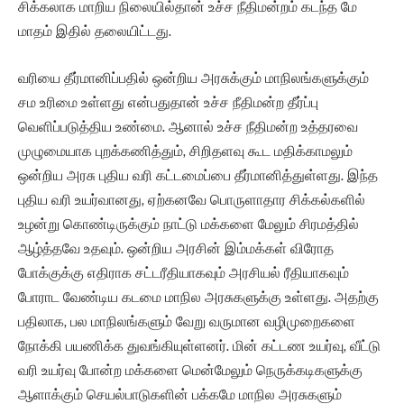
சிக்கலாக மாறிய நிலையில்தான் உச்ச நீதிமன்றம் கடந்த மே
மாதம் இதில் தலையிட்டது.
வரியை தீர்மானிப்பதில் ஒன்றிய அரசுக்கும் மாநிலங்களுக்கும்
சம உரிமை உள்ளது என்பதுதான் உச்ச நீதிமன்ற தீர்ப்பு
வெளிப்படுத்திய உண்மை. ஆனால் உச்ச நீதிமன்ற உத்தரவை
முழுமையாக புறக்கணித்தும், சிறிதளவு கூட மதிக்காமலும்
ஒன்றிய அரசு புதிய வரி கட்டமைப்பை தீர்மானித்துள்ளது. இந்த
புதிய வரி உயர்வானது, ஏற்கனவே பொருளாதார சிக்கல்களில்
உழன்று கொண்டிருக்கும் நாட்டு மக்களை மேலும் சிரமத்தில்
ஆழ்த்தவே உதவும். ஒன்றிய அரசின் இம்மக்கள் விரோத
போக்குக்கு எதிராக சட்டரீதியாகவும் அரசியல் ரீதியாகவும்
போராட வேண்டிய கடமை மாநில அரசுகளுக்கு உள்ளது. அதற்கு
பதிலாக, பல மாநிலங்களும் வேறு வருமான வழிமுறைகளை
நோக்கி பயணிக்க துவங்கியுள்ளனர். மின் கட்டண உயர்வு, வீட்டு
வரி உயர்வு போன்ற மக்களை மென்மேலும் நெருக்கடிகளுக்கு
ஆளாக்கும் செயல்பாடுகளின் பக்கமே மாநில அரசுகளும்