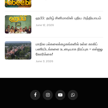
ஹபீபி: தமிழ் சினிமாவின் புதிய அத்தியாயம்
June 12, 2026
மாநில பல்கலைக்கழகங்களில் உள்ள காலிப்
பணியிடங்களை உடனடியாக நிரப்புக – எஸ்ஐஓ
கோரிக்கை!
June 3, 2026
Facebook
Instagram
YouTube
WhatsApp