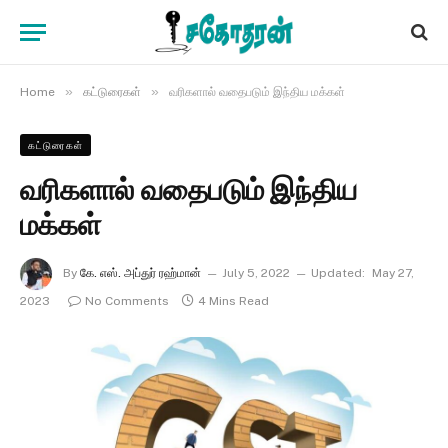
»
»
Home
கட்டுரைகள்
வரிகளால் வதைபடும் இந்திய மக்கள்
கட்டுரைகள்
வரிகளால் வதைபடும் இந்திய
மக்கள்
By
கே. எஸ். அப்துர் ரஹ்மான்
July 5, 2022
Updated:
May 27,
2023
No Comments
4 Mins Read