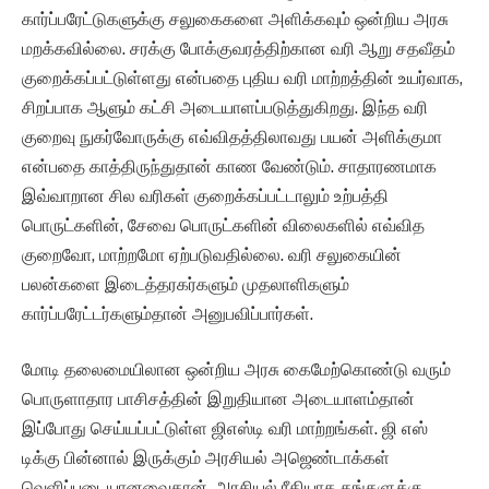
கார்ப்பரேட்டுகளுக்கு சலுகைகளை அளிக்கவும் ஒன்றிய அரசு
மறக்கவில்லை. சரக்கு போக்குவரத்திற்கான வரி ஆறு சதவீதம்
குறைக்கப்பட்டுள்ளது என்பதை புதிய வரி மாற்றத்தின் உயர்வாக,
சிறப்பாக ஆளும் கட்சி அடையாளப்படுத்துகிறது. இந்த வரி
குறைவு நுகர்வோருக்கு எவ்விதத்திலாவது பயன் அளிக்குமா
என்பதை காத்திருந்துதான் காண வேண்டும். சாதாரணமாக
இவ்வாறான சில வரிகள் குறைக்கப்பட்டாலும் உற்பத்தி
பொருட்களின், சேவை பொருட்களின் விலைகளில் எவ்வித
குறைவோ, மாற்றமோ ஏற்படுவதில்லை. வரி சலுகையின்
பலன்களை இடைத்தரகர்களும் முதலாளிகளும்
கார்ப்பரேட்டர்களும்தான் அனுபவிப்பார்கள்.
மோடி தலைமையிலான ஒன்றிய அரசு கைமேற்கொண்டு வரும்
பொருளாதார பாசிசத்தின் இறுதியான அடையாளம்தான்
இப்போது செய்யப்பட்டுள்ள ஜிஎஸ்டி வரி மாற்றங்கள். ஜி எஸ்
டிக்கு பின்னால் இருக்கும் அரசியல் அஜெண்டாக்கள்
வெளிப்படையானவைதான். அரசியல் ரீதியாக தங்களுக்கு