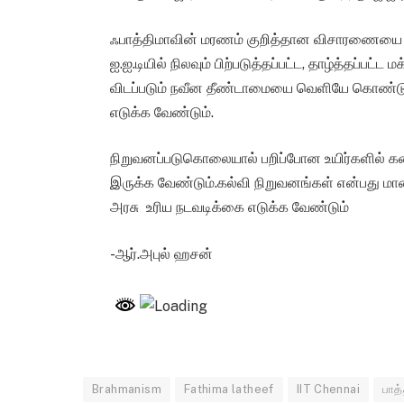
ஃபாத்திமாவின் மரணம் குறித்தான விசாரணையை வ
ஐ.ஐ.டியில் நிலவும் பிற்படுத்தப்பட்ட, தாழ்த்தப்பட
விடப்படும் நவீன தீண்டாமையை வெளியே கொண்டு வ
எடுக்க வேண்டும்.
நிறுவனப்படுகொலையால் பறிப்போன உயிர்களில் கடை
இருக்க வேண்டும்.கல்வி நிறுவனங்கள் என்பது மா
அரசு உரிய நடவடிக்கை எடுக்க வேண்டும்
-ஆர்.அபுல் ஹசன்
Brahmanism
Fathima latheef
IIT Chennai
பாத்