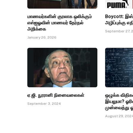
மாணவர்களின் குரலாக ஒலிக்கும்
Boycott: இஸ
எஸ்ஐஓவின் மாணவர் தேர்தல்
அழிப்புக்கு 
அறிக்கை
September 27, 
January 26, 2026
ஏ.ஜி. நூரானி நினைவலைகள்
ஒழுக்க விதி
இயலுமா? ஓரி
September 3, 2024
முன்வைத்து ஓ
August 29, 202