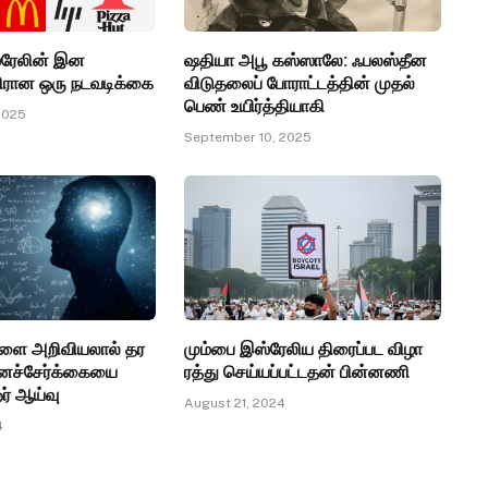
்ரேலின் இன
ஷதியா அபூ கஸ்ஸாலே: ஃபலஸ்தீன
எதிரான ஒரு நடவடிக்கை
விடுதலைப் போராட்டத்தின் முதல்
பெண் உயிர்த்தியாகி
2025
September 10, 2025
களை அறிவியலால் தர
மும்பை இஸ்ரேலிய திரைப்பட விழா
னச்சேர்க்கையை
ரத்து செய்யப்பட்டதன் பின்னணி
ர் ஆய்வு
August 21, 2024
4