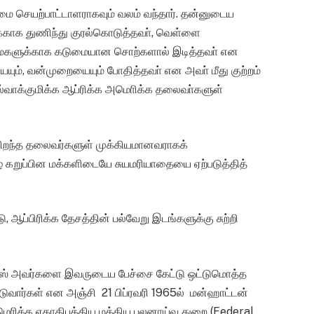
மை செயற்பாட்டாளராகவும் வலம் வந்தார். தன்னுடைய
்காக துணிந்து குரல்கொடுத்தவா், வெள்ளை
ைகளுக்காக கடுமையான சொற்களால் இடித்தவா் என
ையும், வன்முறையையும் போதித்தவா் என அவா் மீது குற்றம்
செல்வாக்குமிக்க ஆப்ரிக்க அமொிக்க தலைவா்களுள்
ய சிறந்த தலைவர்களுள் முக்கியமானவராகக்
ழ் கறுப்பின மக்களிடையே சுயமரியாதையை ஏற்படுத்தித்
ப்பிரிக்க தேசத்தின் பல்வேறு இடங்களுக்கு சுற்றி
எக்ஸ் அவர்களை இவருடைய பேச்சை கேட்டு ஒட்டுமொத்த
ிடுவார்கள் என அஞ்சி 21 பிப்ரவரி 1965ல் மன்ஹாட்டன்
மெரிக்க ஏகாதிபத்திய மத்திய புலனாய்வு துறை (Federal