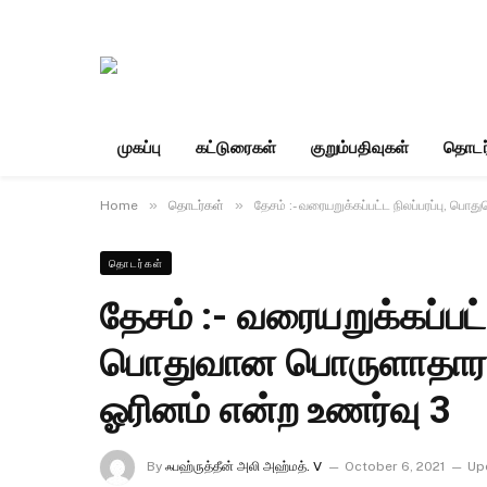
முகப்பு
கட்டுரைகள்
குறும்பதிவுகள்
தொடர
»
»
Home
தொடர்கள்
தேசம் :- வரையறுக்கப்பட்ட நிலப்பரப்பு, ப
தொடர்கள்
தேசம் :- வரையறுக்கப்பட்
பொதுவான பொருளாதார வா
ஓரினம் என்ற உணர்வு 3
By
ஃபஹ்ருத்தீன் அலி அஹ்மத். V
October 6, 2021
Up