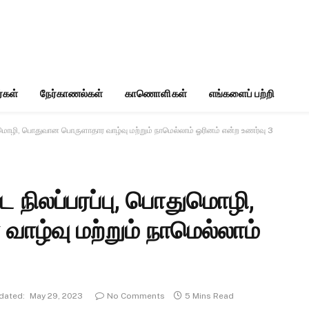
்கள்
நேர்காணல்கள்
காணொளிகள்
எங்களைப் பற்றி
ொதுமொழி, பொதுவான பொருளாதார வாழ்வு மற்றும் நாமெல்லாம் ஓரினம் என்ற உணர்வு 3
ட நிலப்பரப்பு, பொதுமொழி,
ழ்வு மற்றும் நாமெல்லாம்
dated:
May 29, 2023
No Comments
5 Mins Read