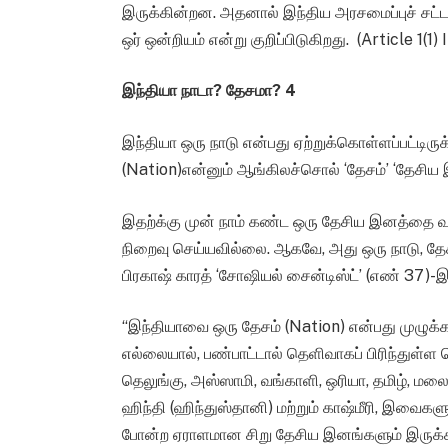
இருக்கின்றன. அதனால் இந்திய அரசமைப்புச் சட்ட 
ஒர் ஒன்றியம் என்று குறிப்பிடுகிறது. (Article 1(1
இந்தியா நாடா
? தேசமா? 4
இந்தியா ஒரு நாடு என்பது ஏற்றுக்கொள்ளப்பட்டிரு
(Nation)என்னும் ஆங்கிலச்சொல் ‘தேசம்’ ‘தேசிய இ
இதற்க்கு முன் நாம் கண்ட ஒரு தேசிய இனத்தை வர
நிறைவு செய்யவில்லை. ஆகவே, அது ஒரு நாடு, தே
பிரகாஷ் காரத் ‘சோஷியல் சைன்டிஸ்ட்’ (எண் 37)-
“இந்தியாவை ஒரு தேசம் (Nation) என்பது முழுக்க
எல்லையால், பண்பாட்டால் தெளிவாகப் பிரிந்துள்ள
தெலுங்கு, அஸ்ஸாமி, வங்காளி, ஒரியா, தமிழ், மலைய
ஹிந்தி (ஹிந்துஸ்தானி) மற்றும் காஷ்மீரி, இவைகளுக்க
போன்ற ஏராளமான சிறு தேசிய இனங்களும் இருக்